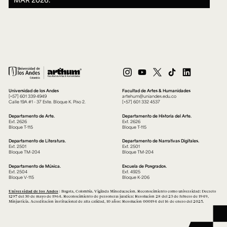
Universidad de los Andes
Facultad de Artes & Humanidades
[+57] 601 339 4949
artehum@uniandes.edu.co
Calle 19A #1 - 37 Este. Bloque K. Piso 2.
[+57] 601 332 4537
Departamento de Arte.
Departamento de Historia del Arte.
Ext. 2626
Ext. 2626
Bloque T-115
Bloque T-115
Departamento de Literatura.
Departamento de Narrativas Digitales.
Ext. 2501
Ext. 2501
Bloque TM-204
Bloque TM-204
Departamento de Música.
Escuela de Posgrados.
Ext. 2504
Ext. 4925
Bloque V-115
Bloque K-206
Universidad de los Andes
| Bogotá, Colombia. Vigilada Mineducación. Reconocimiento como universidad: Decreto
1297 del 30 de mayo de 1964. Reconocimiento de personería jurídica: Resolución 28 del 23 de febrero de 1949,
Minjusticia. Acreditación institucional de alta calidad, 10 años: Resolución 000194 del 16 de enero del 2025.