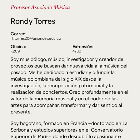
Ext. 2626
Profesor Asociado
Música
Posgrados
Educación
Ext. 4925
Continua
Rondy Torres
Ext. 4795
Correo:
rf.torres20@uniandes.edu.co
Configuración de cookies
Oficina:
Extensión:
Universidad de los Andes | Vigilada Mineducación.
K209
4780
Reconocimiento como universidad: Decreto 1297 del 30
Soy musicólogo, músico, investigador y creador de
de mayo de 1964. Reconocimiento de personería jurídica:
Resolución 28 del 23 de febrero de 1949, Minjusticia.
proyectos que buscan dar nueva vida a la música del
Acreditación institucional de alta calidad, 10 años:
pasado. Me he dedicado a estudiar y difundir la
Resolución 000194 del 16 de enero del 2025.
música colombiana del siglo XIX desde la
investigación, la recuperación patrimonial y la
realización de conciertos. Creo profundamente en el
valor de la memoria musical y en el poder de las
artes para acompañar, transformar y dar sentido al
presente.
Soy bogotano, formado en Francia —doctorado en La
Sorbona y estudios superiores en el Conservatorio
Superior de París— donde descubrí lo apasionante