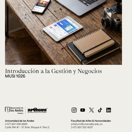
Introducción a la Gestión y Negocios
MUSI 1026
Universidad de los Andes
Facultad de Artes & Humanidades
[+57] 601 339 4949
artehum@uniandes.edu.co
Calle 19A #1 - 37 Este. Bloque K. Piso 2.
[+57] 601 332 4537