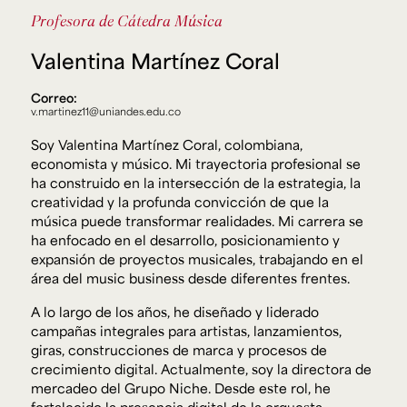
Ext. 2626
Profesora de Cátedra
Música
Posgrados
Educación
Ext. 4925
Continua
Valentina Martínez Coral
Ext. 4795
Correo:
v.martinez11@uniandes.edu.co
Configuración de cookies
Soy Valentina Martínez Coral, colombiana,
Universidad de los Andes | Vigilada Mineducación.
Reconocimiento como universidad: Decreto 1297 del 30
economista y músico. Mi trayectoria profesional se
de mayo de 1964. Reconocimiento de personería jurídica:
ha construido en la intersección de la estrategia, la
Resolución 28 del 23 de febrero de 1949, Minjusticia.
Acreditación institucional de alta calidad, 10 años:
creatividad y la profunda convicción de que la
Resolución 000194 del 16 de enero del 2025.
música puede transformar realidades. Mi carrera se
ha enfocado en el desarrollo, posicionamiento y
expansión de proyectos musicales, trabajando en el
área del
music business
desde diferentes frentes.
A lo largo de los años, he diseñado y liderado
campañas integrales para artistas, lanzamientos,
giras, construcciones de marca y procesos de
crecimiento digital. Actualmente, soy la directora de
mercadeo del Grupo Niche. Desde este rol, he