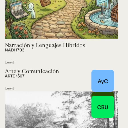
Narración y Lenguajes Híbridos
NADI 1703
curso
Arte y Comunicación
ARTE 1507
AyC
curso
EHHA
CBU