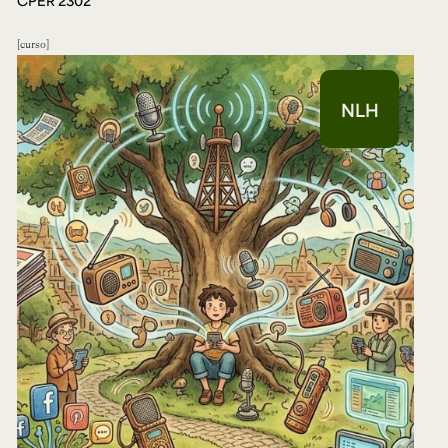
CPER 2302
curso
NLH