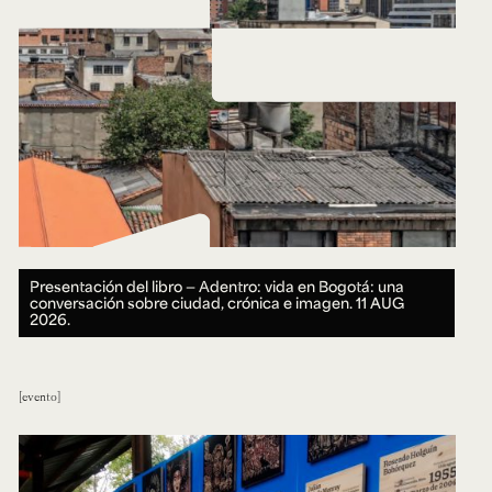
Ext. 2626
Posgrados
Educación
Ext. 4925
Continua
Ext. 4795
Configuración de cookies
Universidad de los Andes | Vigilada Mineducación.
Reconocimiento como universidad: Decreto 1297 del 30
de mayo de 1964. Reconocimiento de personería jurídica:
Resolución 28 del 23 de febrero de 1949, Minjusticia.
Acreditación institucional de alta calidad, 10 años:
Resolución 000194 del 16 de enero del 2025.
Presentación del libro — Adentro: vida en Bogotá: una
conversación sobre ciudad, crónica e imagen.
11 AUG
2026.
evento