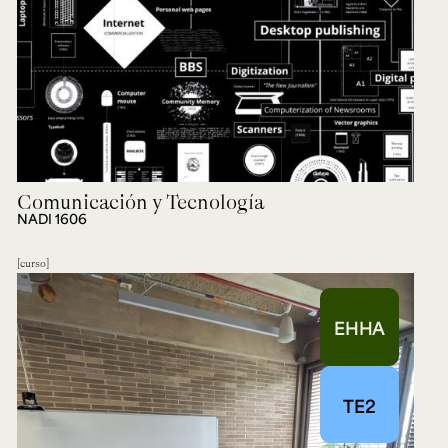
Comunicación y Tecnología
NADI 1606
curso
EHHA
TE2