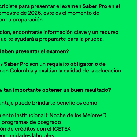
nscribiste para presentar el examen
Saber Pro
en el
emestre de 2026, este es el momento de
en tu preparación.
e personería
ro del 2025.
ción, encontrarás información clave y un recurso
úsica
Posgrados
Educación Continua
xt.
Ext. 4925
Ext. 4795
ue te ayudará a prepararte para la prueba.
504
deben presentar el examen?
as
Saber Pro
son un
requisito obligatorio
de
 en Colombia y evalúan la calidad de la educación
s tan importante obtener un buen resultado?
ntaje puede brindarte beneficios como:
ento institucional (“Noche de los Mejores”)
a programas de posgrado
n de créditos con el ICETEX
ortunidades laborales