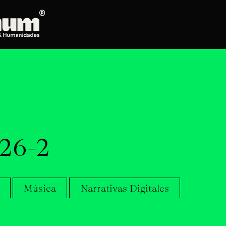
Posgrados
Doctorado en Literatura
Maestría en Artes Plásticas, Electrónicas y
del Tiempo
Maestría en Estudios Clásicos
Maestría en Historia del Arte
6⁠-⁠2
Maestría en Humanidades Digitales
Maestría en Literatura
Maestría en Música
Maestría en Patrimonio Cultural
Música
Narrativas Digitales
Maestría en Periodismo
Oferta de cursos