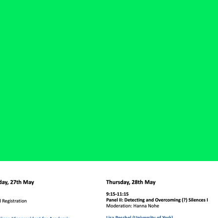
Microcredenciales
Configuración de
Universidad de los Andes | Vigilada Mine
jurídica: Resolución 28 del 23 de febrero de
cookies
Dirección
Teléfono
Calle 19A #1 - 37 Este. Bloque K.
[+57] (601) 339 4949