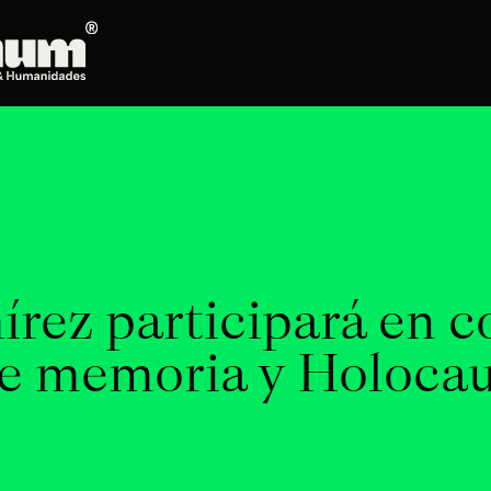
Posgrados
Doctorado en Literatura
Maestría en Artes Plásticas, Electrónicas y
del Tiempo
Maestría en Estudios Clásicos
Maestría en Historia del Arte
ez participará en c
Maestría en Humanidades Digitales
Maestría en Literatura
re memoria y Holoca
Maestría en Música
Maestría en Patrimonio Cultural
Maestría en Periodismo
Oferta de cursos