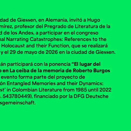
idad de Giessen, en Alemania, invitó a Hugo
e personería
írez, profesor del Pregrado de Literatura de la
ro del 2025.
úsica
Posgrados
Educación Continua
d de los Andes, a participar en el congreso
xt.
Ext. 4925
Ext. 4795
nal
Narrating Catastrophes
:
References to the
504
 Holocaust and their Function
, que se realizará
7 y el 29 de mayo de 2026 en la ciudad de Giessen.
n participará con la ponencia
“El lugar del
o en
La ceiba de la memoria de
Roberto Burgos
El evento forma parte del proyecto de
ión
Entangled Memories and their Dynamics:
st’ in Colombian Literature from 1985 until 2022
.
543780449), financiado por la
DFG Deutsche
sgemeinschaft.