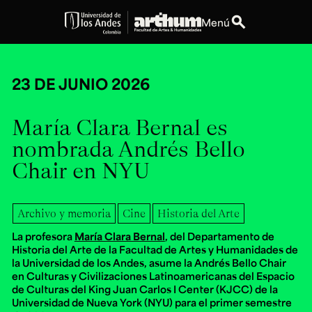
search
Menú
expand_more
Educación
23 DE JUNIO 2026
expand_more
Personas
María Clara Bernal es
expand_more
nombrada Andrés Bello
Espacios
Chair en NYU
expand_more
Explora ArteHum
Archivo y memoria
Cine
Historia del Arte
La profesora
María Clara Bernal
, del Departamento de
Dirección
Teléfono
Historia del Arte de la Facultad de Artes y Humanidades de
Calle 19A #1 - 37
[+57] (601) 339 4949
Este. Bloque K.
la Universidad de los Andes, asume la Andrés Bello Chair
en Culturas y Civilizaciones Latinoamericanas del Espacio
Literatura y
Arte e
Música
de Culturas del King Juan Carlos I Center (KJCC) de la
Narrativas Digitales
Historia
Ext.
Universidad de Nueva York (NYU) para el primer semestre
Ext. 2501
del Arte
2504