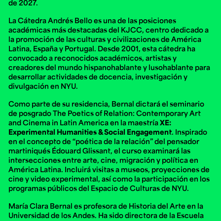
de 2027.
Ext. 2626
Posgrados
Educación
La Cátedra Andrés Bello es una de las posiciones
Ext. 4925
Continua
académicas más destacadas del KJCC, centro dedicado a
Ext. 4795
la promoción de las culturas y civilizaciones de América
Latina, España y Portugal. Desde 2001, esta cátedra ha
convocado a reconocidos académicos, artistas y
creadores del mundo hispanohablante y lusohablante para
Configuración de cookies
desarrollar actividades de docencia, investigación y
Universidad de los Andes | Vigilada Mineducación.
divulgación en NYU.
Reconocimiento como universidad: Decreto 1297 del 30
de mayo de 1964. Reconocimiento de personería jurídica:
Resolución 28 del 23 de febrero de 1949, Minjusticia.
Como parte de su residencia, Bernal dictará el seminario
Acreditación institucional de alta calidad, 10 años:
de posgrado
The Poetics of Relation: Contemporary Art
Resolución 000194 del 16 de enero del 2025.
and Cinema in Latin America
en la maestría
XE:
Experimental Humanities & Social Engagement
. Inspirado
en el concepto de “poética de la relación” del pensador
martiniqués Édouard Glissant, el curso examinará las
intersecciones entre arte, cine, migración y política en
América Latina. Incluirá visitas a museos, proyecciones de
cine y video experimental, así como la participación en los
programas públicos del Espacio de Culturas de NYU.
María Clara Bernal es profesora de Historia del Arte en la
Universidad de los Andes. Ha sido directora de la Escuela