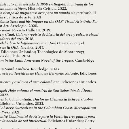
abstracto en la década de 1950 en Bogotá: la mirada de los
stas como críticos.
Historia Crítica. 2022.
n tiempo de migrantes: arte para un mundo sin territorio.
H-
a y crítica de arte. 2021.
Gómez Sicre and his Impact on the OAS’ Visual Arts Unit: For
n Art.
Artelogie. 2020.
acional.
Revista Calle 14. 2019.
 ritual. Caiana: revista de historia del arte y cultura visual
adores del arte.
2018.
delo de arte latinoamericano: José Gómez Sicre y el
s de la OEA.
Nierika. 2017.
Ediciones Uniandes; Tecnológico de Monterrey;
ica de Chile. 2024.
m in the Latin American Novel of the Tropics.
Cambridge
 in South América.
Routledge. 2023.
lo etéreo: Hectárea de Heno de Bernardo Salcedo.
Ediciones
iento y exilio en el arte colombiano.
Ediciones Uniandes.
apel: Hoja volante el martirio de San Sebastián de Álvaro
2022.
es bajo la montaña: Duelos de Clemencia Echeverri sobre
diciones Uniandes. 2022.
Lobsters: Surrealism in the Colombian Coast. Metropolitan
 Press.
2021.
mité Continental de Arte para la Victoria: tres puntos para
e la noción de red intelectual.
Ediciones Uniandes; Getty