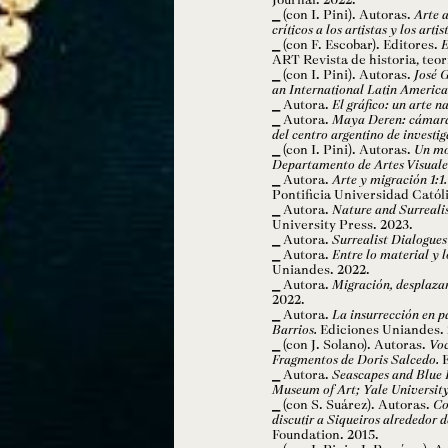
(con I. Pini). Autoras.
Arte 
críticos a los artistas y los arti
(con F. Escobar). Editores.
E
ART Revista de historia, teorí
(con I. Pini). Autoras.
José 
an International Latin America
Autora.
El gráfico: un arte n
Autora.
Maya Deren: cámara y
del centro argentino de investig
(con I. Pini). Autoras.
Un mo
Departamento de Artes Visuale
Autora.
Arte y migración 1:1.
Pontificia Universidad Catól
Autora.
Nature and Surrealis
University Press. 2023.
Autora.
Surrealist Dialogues
Autora.
Entre lo material y 
Uniandes. 2022.
Autora.
Migración, desplazam
2022.
Autora.
La insurrección en p
Barrios.
Ediciones Uniandes. 
(con J. Solano). Autoras.
Voc
Fragmentos de Doris Salcedo.
E
Autora.
Seascapes and Blue 
Museum of Art; Yale University
(con S. Suárez). Autoras.
Co
discutir a Siqueiros alrededor d
Foundation. 2015.