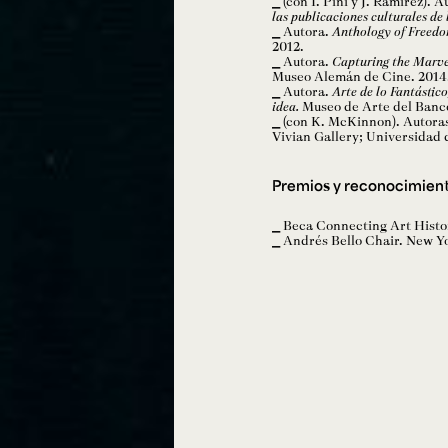
(con I. Pini y J. Ramírez). 
las publicaciones culturales de 
Autora.
Anthology of Freedom
2012.
Autora.
Capturing the Marve
Museo Alemán de Cine. 2014
Autora.
Arte de lo Fantástic
idea.
Museo de Arte del Banco
(con K. McKinnon). Autora
Vivian Gallery; Universidad 
Premios y reconocimien
Beca Connecting Art Histor
Andrés Bello Chair. New Y