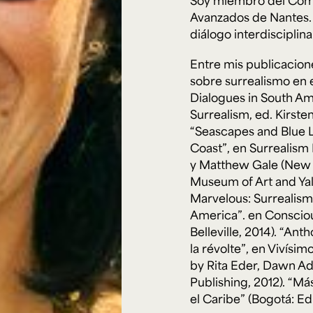
Soy miembro del Comit
Avanzados de Nantes.
diálogo interdisciplina
Entre mis publicacio
sobre surrealismo en e
Dialogues in South Am
Surrealism
, ed. Kirst
“Seascapes and Blue L
Coast”, en
Surrealism
y Matthew Gale (New 
Museum of Art and Yale
Marvelous: Surrealism
America”. en Conscious
Belleville, 2014). “An
la révolte”, en Vivísi
by Rita Eder, Dawn Ad
Publishing, 2012). “Más
el Caribe” (Bogotá: Ed