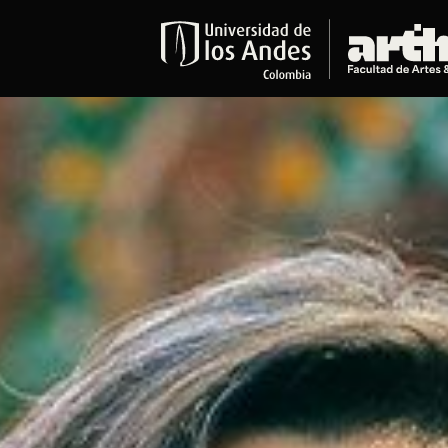
Educación
Pregrados
Arte
Historia del Arte
Literatura
Música
Narrativas Digitales
Opciones Académicas
Educación Continua
Cursos abiertos al público
Cursos In Situ
Cursos libres y de extensión
Programas especializados y