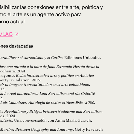
sibilizar las conexiones entre arte, política y
ómo el arte es un agente activo para
rno actual.
VLAC
ones destacadas
aravilloso: el surrealismo y el Caribe.
Ediciones Uniandes.
dos: una mirada a la obra de Juan Fernando Herrán desde la
ochenta. 2021.
buyente.
Redes intelectuales: arte y política en América
etty Foundation. 2015.
cir la imagen: transculturación en el arte colombiano.
12.
d Lo real maravilloso: Lam Surrealism and the Créolité
2.
.
Luis Camnitzer: Antología de textos críticos 1959–2006.
he Revolutionary Bridges between Nadaísmo and Surrealism.
es. 2024.
ontexto.
Una conversación con Anna Maria Guasch.
Martins: Between Geography and Anatomy.
Getty Research