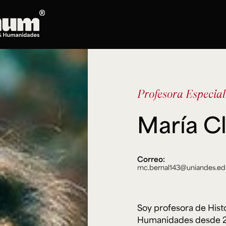
Posgrados
Doctorado en Literatura
Profesora Especial
Maestría en Artes Plásticas, Electrónicas y
del Tiempo
María Cl
Maestría en Estudios Clásicos
Maestría en Historia del Arte
Maestría en Humanidades Digitales
Maestría en Literatura
Correo:
mc.bernal143@uniandes.ed
Maestría en Música
Maestría en Patrimonio Cultural
Maestría en Periodismo
Soy profesora de Histo
Oferta de cursos
Humanidades desde 20