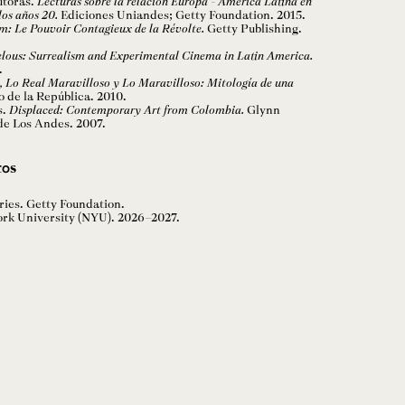
Autoras.
Lecturas sobre la relación Europa - América Latina en
los años 20.
Ediciones Uniandes; Getty Foundation. 2015.
: Le Pouvoir Contagieux de la Révolte.
Getty Publishing.
lous: Surrealism and Experimental Cinema in Latin America.
.
o, Lo Real Maravilloso y Lo Maravilloso: Mitología de una
 de la República. 2010.
s.
Displaced: Contemporary Art from Colombia.
Glynn
de Los Andes. 2007.
tos
ies. Getty Foundation.
ork University (NYU). 2026–2027.