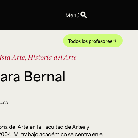
search
Menú
Personas
Profesores
Todos los profesores
arrow_forward
Equipo
ista
Arte, Historia del Arte
Espacios
Talleres y Edificios
ara Bernal
Reservas de espacios
Explora ArteHum
Anuncios
Convocatorias
u.co
Eventos
Notas
Videos
ria del Arte en la Facultad de Artes y
04. Mi trabajo académico se centra en el