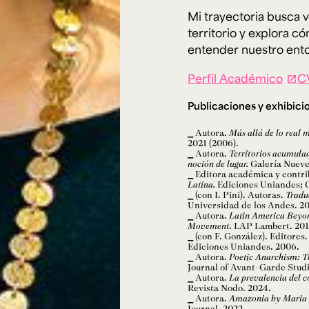
Mi trayectoria busca vi
territorio y explora c
entender nuestro ento
Perfil Académico
C
Publicaciones y exhibici
Autora.
Más allá de lo real m
2021 (2006).
Autora.
Territorios acumula
noción de lugar.
Galería Nueve
Editora académica y contri
Latina.
Ediciones Uniandes; G
(con I. Pini). Autoras.
Tradu
Universidad de los Andes. 20
Autora.
Latin America Beyon
Movement.
LAP Lambert. 201
(con F. González). Editores
Ediciones Uniandes. 2006.
Autora.
Poetic Anarchism: T
Journal of Avant-Garde Studi
Autora.
La prevalencia del c
Revista Nodo. 2024.
Autora.
Amazonia by Maria 
Journal. 2022.