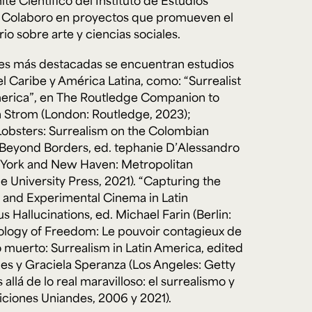
é Científico del Instituto de Estudios
 Colaboro en proyectos que promueven el
rio sobre arte y ciencias sociales.
nes más destacadas se encuentran estudios
l Caribe y América Latina, como: “Surrealist
erica”, en
The Routledge Companion to
en Strom (London: Routledge, 2023);
obsters: Surrealism on the Colombian
 Beyond Borders
, ed. tephanie D’Alessandro
York and New Haven: Metropolitan
 University Press, 2021). “Capturing the
 and Experimental Cinema in Latin
 Hallucinations, ed. Michael Farin (Berlin:
thology of Freedom: Le pouvoir contagieux de
mo muerto: Surrealism in Latin America, edited
es y Graciela Speranza (Los Angeles: Getty
 allá de lo real maravilloso: el surrealismo y
iciones Uniandes, 2006 y 2021).