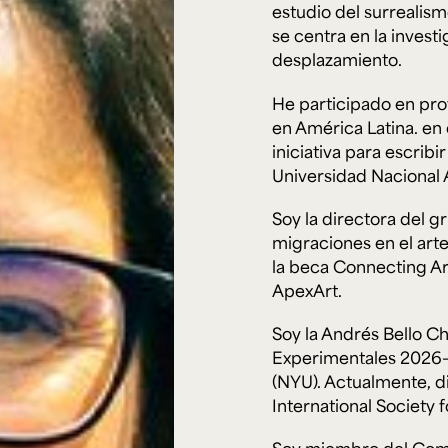
Cursos ArteHum
estudio del surrealism
se centra en la invest
desplazamiento.
ducación. Reconocimiento como universidad: Decreto 1297 del 30 de mayo de 1964. Reconocimiento d
 1949, Minjusticia. Acreditación institucional de alta calidad, 10 años: Resolución 000194 del 16 de ene
He participado en pro
Arte e
Literatura y
M
Historia del Arte
Narrativas Digitales
E
en América Latina. en e
Ext. 2626
Ext. 2501
2
iniciativa para escribir
Universidad Nacional
Soy la directora del g
migraciones en el arte
la beca Connecting Art
ApexArt.
Soy la Andrés Bello 
Experimentales 2026–
(NYU). Actualmente, di
International Society f