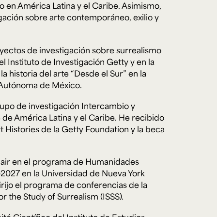
o en América Latina y el Caribe. Asimismo,
igación sobre arte contemporáneo, exilio y
e personería
ro del 2025.
yectos de investigación sobre surrealismo
úsica
Posgrados
Educación Continua
xt.
Ext. 4925
Ext. 4795
l Instituto de Investigación Getty y en la
504
 la historia del arte “Desde el Sur” en la
 Autónoma de México.
rupo de investigación Intercambio y
 de América Latina y el Caribe. He recibido
 Histories de la Getty Foundation y la beca
Chair en el programa de Humanidades
2027 en la Universidad de Nueva York
rijo el programa de conferencias de la
or the Study of Surrealism (ISSS).