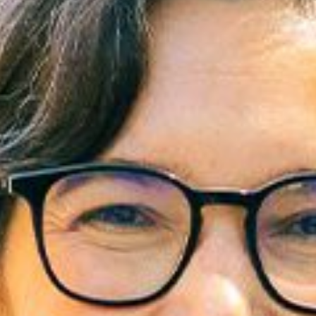
Microcredenciales
Configuración de
Universidad de los Andes | Vigilada Mine
jurídica: Resolución 28 del 23 de febrero de
cookies
Dirección
Teléfono
Calle 19A #1 - 37 Este. Bloque K.
[+57] (601) 339 4949