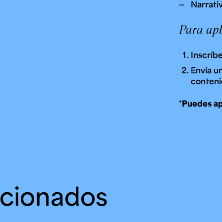
Narrativ
Para apl
Inscríb
Envía u
conteni
*Puedes ap
acionados