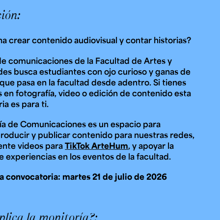
ión:
e personería
na crear contenido audiovisual y contar historias?
ro del 2025.
úsica
Posgrados
Educación Continua
 de comunicaciones de la Facultad de Artes y
xt.
Ext. 4925
Ext. 4795
504
s busca estudiantes con ojo curioso y ganas de
 que pasa en la facultad desde adentro. Si tienes
s en fotografía, video o edición de contenido esta
a es para ti.
ía de Comunicaciones es un espacio para
producir y publicar contenido para nuestras redes,
ente videos para
TikTok ArteHum
, y apoyar la
e experiencias en los eventos de la facultad.
la convocatoria: martes 21 de julio de 2026
lica la monitoría?: