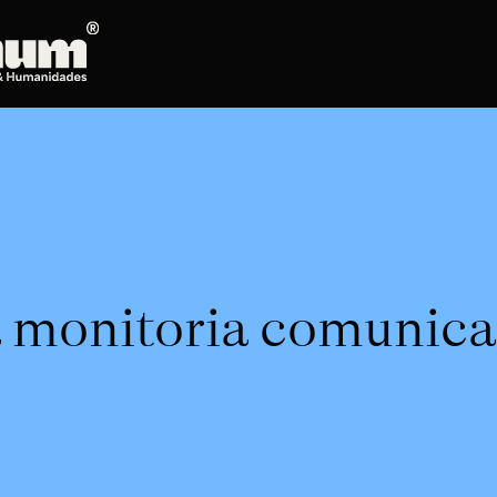
Posgrados
Doctorado en Literatura
Maestría en Artes Plásticas, Electrónicas y
del Tiempo
Maestría en Estudios Clásicos
Maestría en Historia del Arte
a monitoria comunica
Maestría en Humanidades Digitales
Maestría en Literatura
Maestría en Música
Maestría en Patrimonio Cultural
Maestría en Periodismo
Oferta de cursos