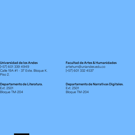
Universidad de los Andes
Facultad de Artes & Humanidades
[+57] 601 339 4949
artehum@uniandes.edu.co
Calle 19A #1 - 37 Este. Bloque K.
[+57] 601 332 4537
Piso 2.
Departamento de Literatura.
Departamento de Narrativas Digitales.
Ext. 2501
Ext. 2501
Bloque TM-204
Bloque TM-204