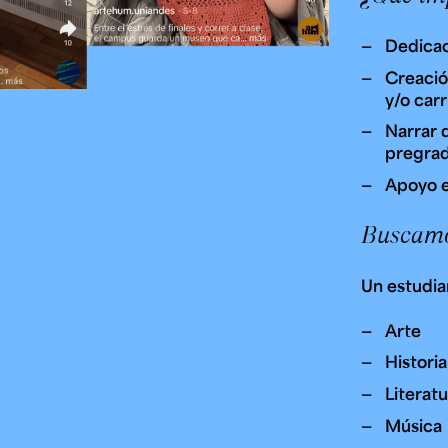
Dedicac
Creació
y/o carr
Narrar d
pregrad
Apoyo 
Buscam
Un estudia
Arte
Historia
Literat
Música