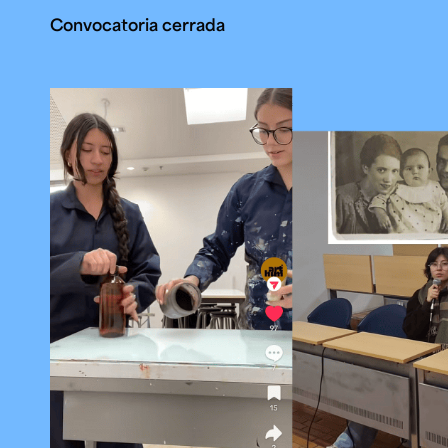
Microcredenciales
Convocatoria cerrada
Configuración de
Universidad de los Andes | Vigilada Mine
jurídica: Resolución 28 del 23 de febrero de
cookies
Dirección
Teléfono
Calle 19A #1 - 37 Este. Bloque K.
[+57] (601) 339 4949