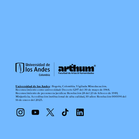
Universidad de los Andes
| Bogotá, Colombia. Vigilada Mineducación.
Reconocimiento como universidad: Decreto 1297 del 30 de mayo de 1964.
Reconocimiento de personería jurídica: Resolución 28 del 23 de febrero de 1949,
Minjusticia. Acreditación institucional de alta calidad, 10 años: Resolución 000194 del
16 de enero del 2025.