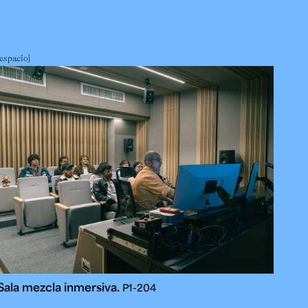
espacio
Sala mezcla inmersiva.
P1-204