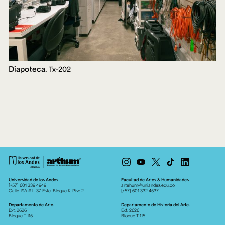
Diapoteca.
Tx-202
Universidad de los Andes
Facultad de Artes & Humanidades
[+57] 601 339 4949
artehum@uniandes.edu.co
Calle 19A #1 - 37 Este. Bloque K. Piso 2.
[+57] 601 332 4537
Departamento de Arte.
Departamento de Historia del Arte.
Ext. 2626
Ext. 2626
Bloque T-115
Bloque T-115