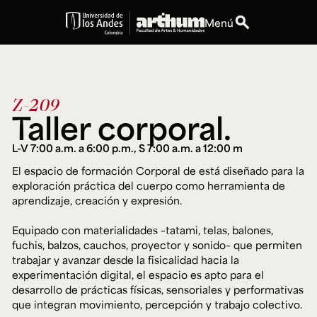
search
Menú
expand_more
Educación
Z-209
expand_more
Personas
Taller corporal.
expand_more
Espacios
L-V 7:00 a.m. a 6:00 p.m., S 7:00 a.m. a 12:00 m
El espacio de formación Corporal de está diseñado para la
expand_more
Explora ArteHum
exploración práctica del cuerpo como herramienta de
aprendizaje, creación y expresión.
Equipado con materialidades –tatami, telas, balones,
Dirección
Teléfono
fuchis, balzos, cauchos, proyector y sonido– que permiten
Calle 19A #1 - 37
[+57] (601) 339 4949
trabajar y avanzar desde la fisicalidad hacia la
Este. Bloque K.
experimentación digital, el espacio es apto para el
Literatura y
Arte e
Música
desarrollo de prácticas físicas, sensoriales y performativas
Narrativas Digitales
Historia
Ext.
que integran movimiento, percepción y trabajo colectivo.
Ext. 2501
del Arte
2504