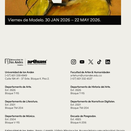
Viernes de Modelo.
30 JAN 2026 ― 22 MAY 2026.
Universidad de los Andes
Facultad de Artes & Humanidades
[+57] 601 339 4949
artehum@uniandes.edu.co
Calle 19A #1 - 37 Este. Bloque K. Piso 2.
[+57] 601 332 4537
Departamento de Arte.
Departamento de Historia del Arte.
Ext. 2626
Ext. 2626
Bloque T-115
Bloque T-115
Departamento de Literatura.
Departamento de Narrativas Digitales.
Ext. 2501
Ext. 2501
Bloque TM-204
Bloque TM-204
Departamento de Música.
Escuela de Posgrados.
Ext. 2504
Ext. 4925
Bloque V-115
Bloque K-206
Universidad de los Andes
| Bogotá, Colombia. Vigilada Mineducación. Reconocimiento como universidad: Decreto