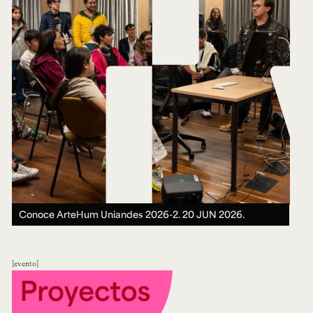
Ext. 2626
Posgrados
Educación
Ext. 4925
Continua
Ext. 4795
Configuración de cookies
Universidad de los Andes | Vigilada Mineducación.
Reconocimiento como universidad: Decreto 1297 del 30
de mayo de 1964. Reconocimiento de personería jurídica:
Resolución 28 del 23 de febrero de 1949, Minjusticia.
Acreditación institucional de alta calidad, 10 años:
Resolución 000194 del 16 de enero del 2025.
Conoce ArteHum Uniandes 2026-2.
20 JUN 2026.
evento