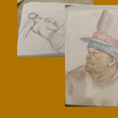
Microcredenciales
Configuración de
Universidad de los Andes | Vigilada Mine
jurídica: Resolución 28 del 23 de febrero de
cookies
Dirección
Teléfono
Calle 19A #1 - 37 Este. Bloque K.
[+57] (601) 339 4949