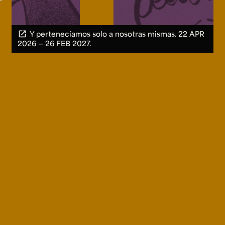
Y pertenecíamos solo a nosotras mismas.
22 APR
2026 ― 26 FEB 2027.