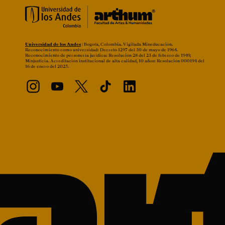
Universidad de los Andes
| Bogotá, Colombia. Vigilada Mineducación.
Reconocimiento como universidad: Decreto 1297 del 30 de mayo de 1964.
Reconocimiento de personería jurídica: Resolución 28 del 23 de febrero de 1949,
Minjusticia. Acreditación institucional de alta calidad, 10 años: Resolución 000194 del
16 de enero del 2025.