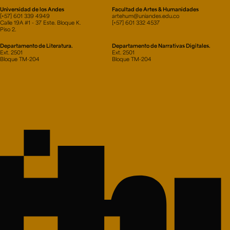
Universidad de los Andes
Facultad de Artes & Humanidades
[+57] 601 339 4949
artehum@uniandes.edu.co
Calle 19A #1 - 37 Este. Bloque K.
[+57] 601 332 4537
Piso 2.
Departamento de Literatura.
Departamento de Narrativas Digitales.
Ext. 2501
Ext. 2501
Bloque TM-204
Bloque TM-204