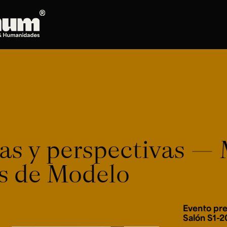
Posgrados
Doctorado en Literatura
Maestría en Artes Plásticas, Electrónicas y
del Tiempo
Maestría en Estudios Clásicos
Maestría en Historia del Arte
s y perspectivas ― 
Maestría en Humanidades Digitales
Maestría en Literatura
es de Modelo
Maestría en Música
Maestría en Patrimonio Cultural
Maestría en Periodismo
Evento pre
Oferta de cursos
Salón S1-2