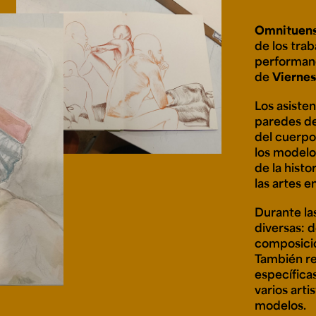
Cursos ArteHum
Omnituens
de los tra
ducación. Reconocimiento como universidad: Decreto 1297 del 30 de mayo de 1964. Reconocimiento d
performanc
 1949, Minjusticia. Acreditación institucional de alta calidad, 10 años: Resolución 000194 del 16 de ene
de
Viernes
Arte e
Literatura y
M
Historia del Arte
Narrativas Digitales
E
Ext. 2626
Ext. 2501
2
Los asiste
paredes d
del cuerpo
los modelo
de la histo
las artes e
Durante la
diversas: 
composicio
También re
específica
varios art
modelos.