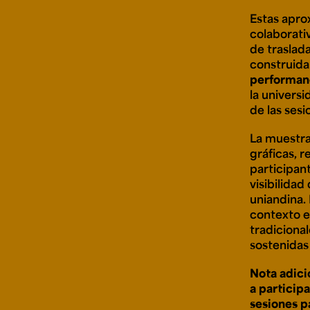
Estas apro
colaborativ
de traslada
construida
performan
la universi
de las sesi
La muestra
gráficas, r
participan
visibilida
uniandina.
contexto e
tradiciona
sostenidas
Nota adici
a participa
sesiones p