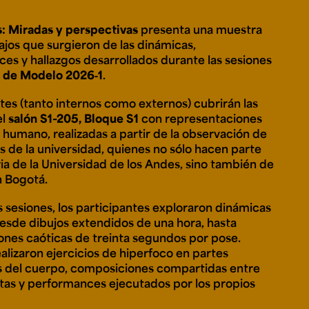
: Miradas y perspectivas
presenta una muestra
bajos que surgieron de las dinámicas,
e personería
es y hallazgos desarrollados durante las sesiones
ro del 2025.
 de Modelo 2026‑1
.
úsica
Posgrados
Educación Continua
xt.
Ext. 4925
Ext. 4795
504
ntes (tanto internos como externos) cubrirán las
el
salón S1-205, Bloque S1
con representaciones
 humano, realizadas a partir de la observación de
s de la universidad, quienes no sólo hacen parte
ria de la Universidad de los Andes, sino también de
n Bogotá.
s sesiones, los participantes exploraron dinámicas
desde dibujos extendidos de una hora, hasta
nes caóticas de treinta segundos por pose.
alizaron ejercicios de hiperfoco en partes
s del cuerpo, composiciones compartidas entre
istas y performances ejecutados por los propios