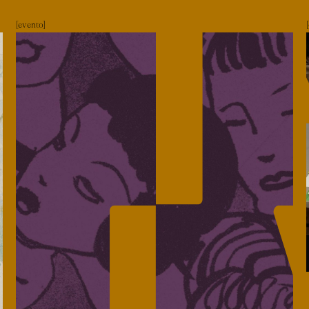
evento