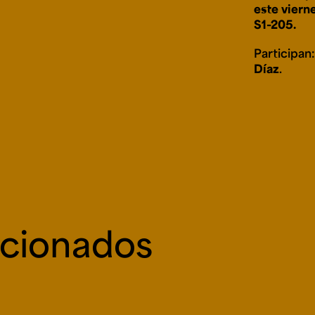
este viern
S1-205.
Participan
Díaz
.
acionados