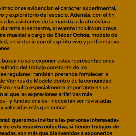
ximaciones evidencian el carácter experimental,
o y exploratorio del espacio. Además, con el fin
r a los asistentes de la muestra a la atmósfera
 durante el semestre, el evento incluirá un breve
ce
musical
a cargo de
Eliécer Ochoa
, modelo de
dad, en sintonía con el espíritu vivo y performativo
ones.
 busca no solo exponer estas representaciones
esultado del trabajo constante de los
tes regulares: también pretende fortalecer la
d de Viernes de Modelo dentro de la comunidad
 Esto resulta especialmente importante en un
n el que las expresiones artísticas más
les —y fundacionales— necesitan ser revisitadas,
 y valoradas más que nunca.
onal: queremos invitar a las personas interesadas
r de esta muestra colectiva, si tienen trabajos de
asadas, son más que bienvenidos a exponerlos