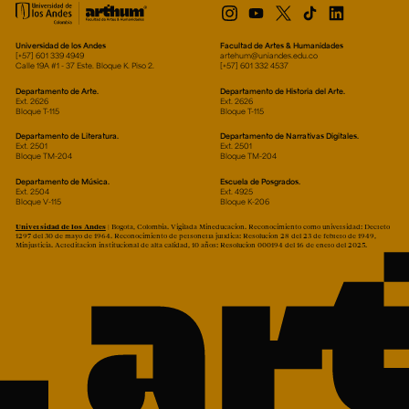
Universidad de los Andes
Facultad de Artes & Humanidades
[+57] 601 339 4949
artehum@uniandes.edu.co
Calle 19A #1 - 37 Este. Bloque K. Piso 2.
[+57] 601 332 4537
Departamento de Arte.
Departamento de Historia del Arte.
Ext. 2626
Ext. 2626
Bloque T-115
Bloque T-115
Departamento de Literatura.
Departamento de Narrativas Digitales.
Ext. 2501
Ext. 2501
Bloque TM-204
Bloque TM-204
Departamento de Música.
Escuela de Posgrados.
Ext. 2504
Ext. 4925
Bloque V-115
Bloque K-206
Universidad de los Andes
| Bogotá, Colombia. Vigilada Mineducación. Reconocimiento como universidad: Decreto
1297 del 30 de mayo de 1964. Reconocimiento de personería jurídica: Resolución 28 del 23 de febrero de 1949,
Minjusticia. Acreditación institucional de alta calidad, 10 años: Resolución 000194 del 16 de enero del 2025.