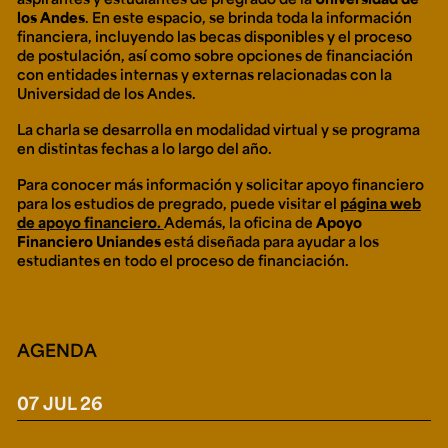
Ext. 2626
los Andes
. En este espacio, se brinda toda la información
Posgrados
Educación
financiera, incluyendo las becas disponibles y el proceso
Ext. 4925
Continua
de postulación, así como sobre opciones de financiación
Ext. 4795
con entidades internas y externas relacionadas con la
Universidad de los Andes.
La charla se desarrolla en modalidad virtual y se programa
Configuración de cookies
en distintas fechas a lo largo del año.
Universidad de los Andes | Vigilada Mineducación.
Reconocimiento como universidad: Decreto 1297 del 30
Para conocer más información y solicitar apoyo financiero
de mayo de 1964. Reconocimiento de personería jurídica:
para los estudios de pregrado, puede visitar el
página web
Resolución 28 del 23 de febrero de 1949, Minjusticia.
Acreditación institucional de alta calidad, 10 años:
de apoyo financiero.
Además, la oficina de
Apoyo
Resolución 000194 del 16 de enero del 2025.
Financiero Uniandes
está diseñada para ayudar a los
estudiantes en todo el proceso de financiación.
AGENDA
07 JUL 26