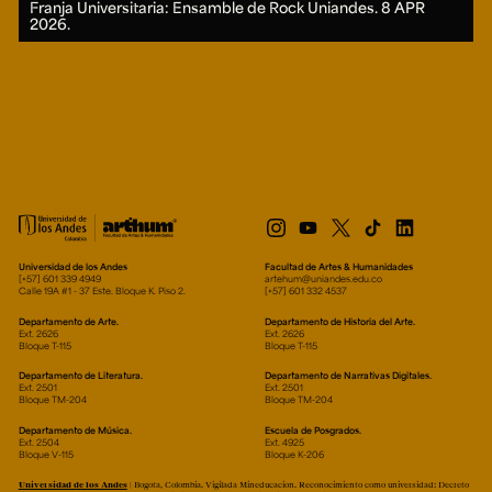
Franja Universitaria: Ensamble de Rock Uniandes.
8 APR
2026.
Universidad de los Andes
Facultad de Artes & Humanidades
[+57] 601 339 4949
artehum@uniandes.edu.co
Calle 19A #1 - 37 Este. Bloque K. Piso 2.
[+57] 601 332 4537
Departamento de Arte.
Departamento de Historia del Arte.
Ext. 2626
Ext. 2626
Bloque T-115
Bloque T-115
Departamento de Literatura.
Departamento de Narrativas Digitales.
Ext. 2501
Ext. 2501
Bloque TM-204
Bloque TM-204
Departamento de Música.
Escuela de Posgrados.
Ext. 2504
Ext. 4925
Bloque V-115
Bloque K-206
Universidad de los Andes
| Bogotá, Colombia. Vigilada Mineducación. Reconocimiento como universidad: Decreto