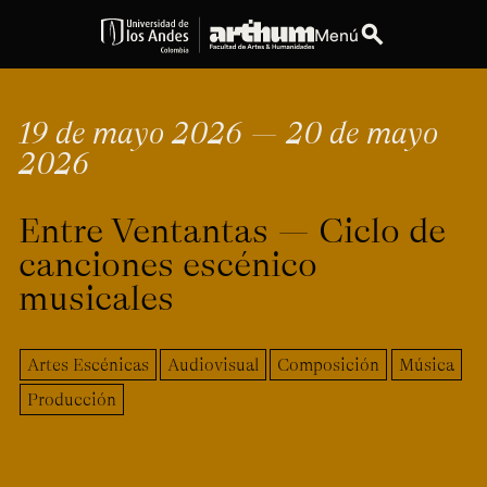
search
Menú
expand_more
Educación
19 de mayo 2026 — 20 de mayo
2026
expand_more
Personas
Entre Ventantas — Ciclo de
expand_more
Espacios
canciones escénico
expand_more
Explora ArteHum
musicales
Artes Escénicas
Audiovisual
Composición
Música
Dirección
Teléfono
Calle 19A #1 - 37
[+57] (601) 339 4949
Producción
Este. Bloque K.
Literatura y
Arte e
Música
Narrativas Digitales
Historia
Ext.
Ext. 2501
del Arte
2504