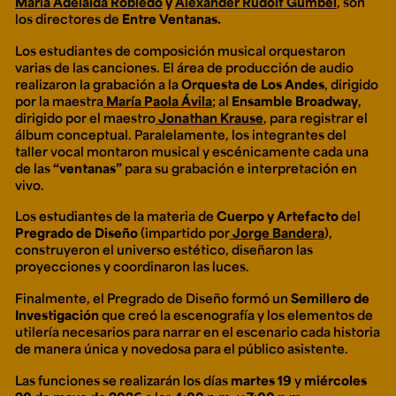
María Adelaida Robledo
y
Alexander Rudolf Gümbel
, son
los directores de
Entre Ventanas.
Los estudiantes de composición musical orquestaron
varias de las canciones. El área de producción de audio
realizaron la grabación a la
Orquesta de Los Andes
, dirigido
por la maestra
María Paola Ávila
; al
Ensamble Broadway
,
dirigido por el maestro
Jonathan Krause
, para registrar el
álbum conceptual. Paralelamente, los integrantes del
taller vocal montaron musical y escénicamente cada una
de las
“ventanas”
para su grabación e interpretación en
vivo.
Los estudiantes de la materia de
Cuerpo y Artefacto
del
Pregrado de Diseño
(impartido por
Jorge Bandera
),
construyeron el universo estético, diseñaron las
proyecciones y coordinaron las luces.
Finalmente, el Pregrado de Diseño formó un
Semillero de
Investigación
que creó la escenografía y los elementos de
utilería necesarios para narrar en el escenario cada historia
de manera única y novedosa para el público asistente.
Las funciones se realizarán los días
martes 19
y
miércoles