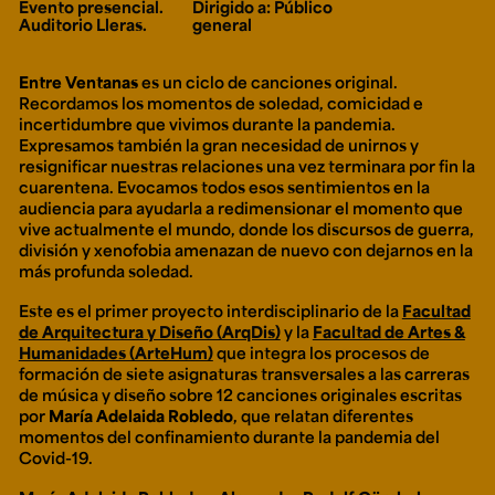
Evento presencial.
Dirigido a: Público
Ext. 2626
Auditorio Lleras.
general
Posgrados
Educación
Ext. 4925
Continua
Ext. 4795
Entre Ventanas
es un ciclo de canciones original.
Recordamos los momentos de soledad, comicidad e
incertidumbre que vivimos durante la pandemia.
Expresamos también la gran necesidad de unirnos y
Configuración de cookies
resignificar nuestras relaciones una vez terminara por fin la
Universidad de los Andes | Vigilada Mineducación.
cuarentena. Evocamos todos esos sentimientos en la
Reconocimiento como universidad: Decreto 1297 del 30
audiencia para ayudarla a redimensionar el momento que
de mayo de 1964. Reconocimiento de personería jurídica:
Resolución 28 del 23 de febrero de 1949, Minjusticia.
vive actualmente el mundo, donde los discursos de guerra,
Acreditación institucional de alta calidad, 10 años:
división y xenofobia amenazan de nuevo con dejarnos en la
Resolución 000194 del 16 de enero del 2025.
más profunda soledad.
Este es el primer proyecto interdisciplinario de la
Facultad
de Arquitectura y Diseño (ArqDis)
y la
Facultad de Artes &
Humanidades (ArteHum)
que integra los procesos de
formación de siete asignaturas transversales a las carreras
de música y diseño sobre 12 canciones originales escritas
por
María Adelaida Robledo
, que relatan diferentes
momentos del confinamiento durante la pandemia del
Covid-19.