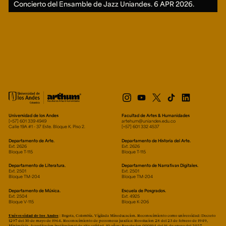
Concierto del Ensamble de Jazz Uniandes.
6 APR 2026.
Universidad de los Andes
Facultad de Artes & Humanidades
[+57] 601 339 4949
artehum@uniandes.edu.co
Calle 19A #1 - 37 Este. Bloque K. Piso 2.
[+57] 601 332 4537
Departamento de Arte.
Departamento de Historia del Arte.
Ext. 2626
Ext. 2626
Bloque T-115
Bloque T-115
Departamento de Literatura.
Departamento de Narrativas Digitales.
Ext. 2501
Ext. 2501
Bloque TM-204
Bloque TM-204
Departamento de Música.
Escuela de Posgrados.
Ext. 2504
Ext. 4925
Bloque V-115
Bloque K-206
Universidad de los Andes
| Bogotá, Colombia. Vigilada Mineducación. Reconocimiento como universidad: Decreto
1297 del 30 de mayo de 1964. Reconocimiento de personería jurídica: Resolución 28 del 23 de febrero de 1949,
Minjusticia. Acreditación institucional de alta calidad, 10 años: Resolución 000194 del 16 de enero del 2025.