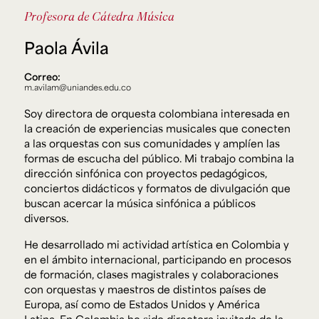
Ext. 2626
Profesora de Cátedra
Música
Posgrados
Educación
Ext. 4925
Continua
Paola Ávila
Ext. 4795
Correo:
m.avilam@uniandes.edu.co
Configuración de cookies
Soy directora de orquesta colombiana interesada en
Universidad de los Andes | Vigilada Mineducación.
Reconocimiento como universidad: Decreto 1297 del 30
la creación de experiencias musicales que conecten
de mayo de 1964. Reconocimiento de personería jurídica:
a las orquestas con sus comunidades y amplíen las
Resolución 28 del 23 de febrero de 1949, Minjusticia.
Acreditación institucional de alta calidad, 10 años:
formas de escucha del público. Mi trabajo combina la
Resolución 000194 del 16 de enero del 2025.
dirección sinfónica con proyectos pedagógicos,
conciertos didácticos y formatos de divulgación que
buscan acercar la música sinfónica a públicos
diversos.
He desarrollado mi actividad artística en Colombia y
en el ámbito internacional, participando en procesos
de formación, clases magistrales y colaboraciones
con orquestas y maestros de distintos países de
Europa, así como de Estados Unidos y América