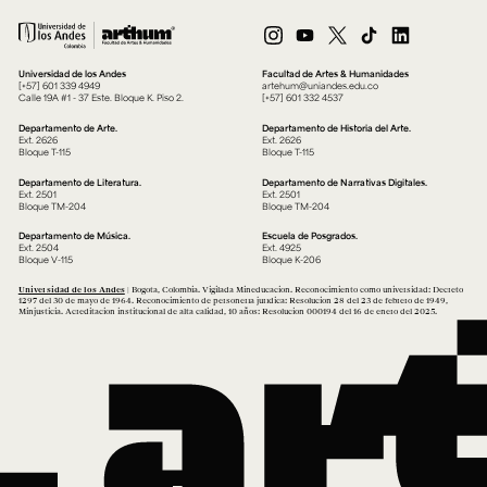
Universidad de los Andes
Facultad de Artes & Humanidades
[+57] 601 339 4949
artehum@uniandes.edu.co
Calle 19A #1 - 37 Este. Bloque K. Piso 2.
[+57] 601 332 4537
Departamento de Arte.
Departamento de Historia del Arte.
Ext. 2626
Ext. 2626
Bloque T-115
Bloque T-115
Departamento de Literatura.
Departamento de Narrativas Digitales.
Ext. 2501
Ext. 2501
Bloque TM-204
Bloque TM-204
Departamento de Música.
Escuela de Posgrados.
Ext. 2504
Ext. 4925
Bloque V-115
Bloque K-206
Universidad de los Andes
| Bogotá, Colombia. Vigilada Mineducación. Reconocimiento como universidad: Decreto
1297 del 30 de mayo de 1964. Reconocimiento de personería jurídica: Resolución 28 del 23 de febrero de 1949,
Minjusticia. Acreditación institucional de alta calidad, 10 años: Resolución 000194 del 16 de enero del 2025.