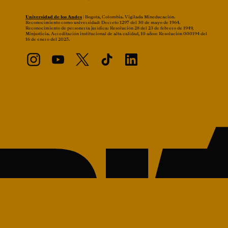
Universidad de los Andes
| Bogotá, Colombia. Vigilada Mineducación.
Reconocimiento como universidad: Decreto 1297 del 30 de mayo de 1964.
Reconocimiento de personería jurídica: Resolución 28 del 23 de febrero de 1949,
Minjusticia. Acreditación institucional de alta calidad, 10 años: Resolución 000194 del
16 de enero del 2025.