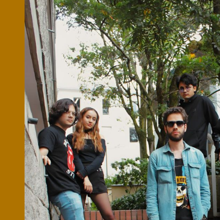
Microcredenciales
Configuración de
Universidad de los Andes | Vigilada Mine
jurídica: Resolución 28 del 23 de febrero de
cookies
Dirección
Teléfono
Calle 19A #1 - 37 Este. Bloque K.
[+57] (601) 339 4949