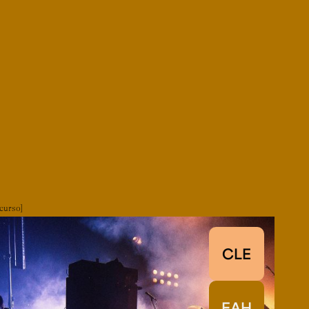
curso
CLE
EAH