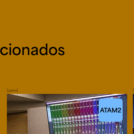
acionados
curso
ATAM2