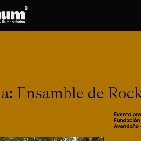
Posgrados
Doctorado en Literatura
Maestría en Artes Plásticas, Electrónicas y
del Tiempo
Maestría en Estudios Clásicos
Maestría en Historia del Arte
ria: Ensamble de Roc
Maestría en Humanidades Digitales
Maestría en Literatura
Maestría en Música
Evento pre
Maestría en Patrimonio Cultural
Fundación 
Maestría en Periodismo
Avendaño 
Oferta de cursos