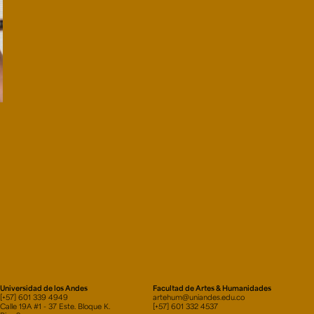
Universidad de los Andes
Facultad de Artes & Humanidades
[+57] 601 339 4949
artehum@uniandes.edu.co
Calle 19A #1 - 37 Este. Bloque K.
[+57] 601 332 4537