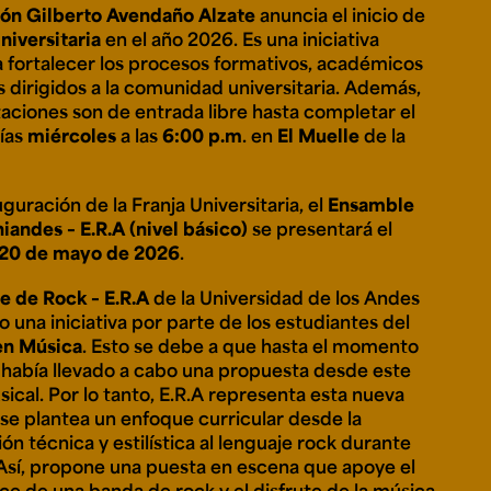
ón Gilberto Avendaño Alzate
anuncia el inicio de
niversitaria
en el año 2026. Es una iniciativa
a fortalecer los procesos formativos, académicos
s dirigidos a la comunidad universitaria. Además,
e personería
ro del 2025.
taciones son de entrada libre hasta completar el
úsica
Posgrados
Educación Continua
días
miércoles
a las
6:00 p.m
. en
El Muelle
de la
xt.
Ext. 4925
Ext. 4795
504
uguración de la Franja Universitaria, el
Ensamble
iandes – E.R.A (nivel básico)
se presentará el
 20 de mayo de 2026
.
 de Rock – E.R.A
de la Universidad de los Andes
 una iniciativa por parte de los estudiantes del
en Música
. Esto se debe a que hasta el momento
e había llevado a cabo una propuesta desde este
ical. Por lo tanto, E.R.A representa esta nueva
y se plantea un enfoque curricular desde la
n técnica y estilística al lenguaje rock durante
. Así, propone una puesta en escena que apoye el
e de una banda de rock y el disfrute de la música