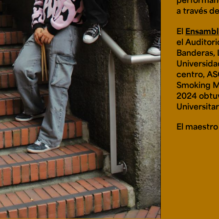
a través d
El
Ensambl
el Auditori
Banderas, 
Universida
centro, AS
Smoking Mol
2024 obtuv
Universita
El maestr