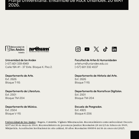
Franja Universitaria: Ensamble de Rock Uniandes.
20 MAY
2026.
Universidad de los Andes
Facultad de Artes & Humanidades
[+57] 601 339 4949
artehum@uniandes.edu.co
Calle 19A #1 - 37 Este. Bloque K. Piso 2.
[+57] 601 332 4537
Departamento de Arte.
Departamento de Historia del Arte.
Ext. 2626
Ext. 2626
Bloque T-115
Bloque T-115
Departamento de Literatura.
Departamento de Narrativas Digitales.
Ext. 2501
Ext. 2501
Bloque TM-204
Bloque TM-204
Departamento de Música.
Escuela de Posgrados.
Ext. 2504
Ext. 4925
Bloque V-115
Bloque K-206
Universidad de los Andes
| Bogotá, Colombia. Vigilada Mineducación. Reconocimiento como universidad: Decreto
1297 del 30 de mayo de 1964. Reconocimiento de personería jurídica: Resolución 28 del 23 de febrero de 1949,
Minjusticia. Acreditación institucional de alta calidad, 10 años: Resolución 000194 del 16 de enero del 2025.