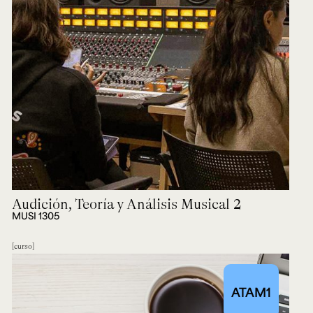
Ext. 2626
Posgrados
Educación
Ext. 4925
Continua
Ext. 4795
Configuración de cookies
Universidad de los Andes | Vigilada Mineducación.
Reconocimiento como universidad: Decreto 1297 del 30
de mayo de 1964. Reconocimiento de personería jurídica:
Resolución 28 del 23 de febrero de 1949, Minjusticia.
Acreditación institucional de alta calidad, 10 años:
Resolución 000194 del 16 de enero del 2025.
Audición, Teoría y Análisis Musical 2
MUSI 1305
curso
ATAM1