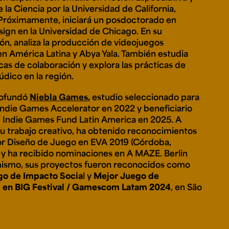
 la Ciencia por la Universidad de California,
 Próximamente, iniciará un posdoctorado en
esign en la Universidad de Chicago. En su
ión, analiza la producción de videojuegos
en América Latina y Abya Yala. También estudia
cas de colaboración y explora las prácticas de
údico en la región.
cofundó
Niebla Games
,
estudio seleccionado para
Indie Games Accelerator en 2022 y beneficiario
 Indie Games Fund Latin America en 2025. A
su trabajo creativo, ha obtenido reconocimientos
r Diseño de Juego en EVA 2019 (Córdoba,
 y ha recibido nominaciones en A MAZE. Berlin
ismo, sus proyectos fueron reconocidos como
go de Impacto Socia
l y
Mejor Juego de
d en BIG Festival / Gamescom Latam 2024
, en São