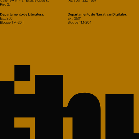
Calle 19A #1 - 37 Este. Bloque K.
[+57] 601 332 4537
Piso 2.
Departamento de Literatura.
Departamento de Narrativas Digitales.
Ext. 2501
Ext. 2501
Bloque TM-204
Bloque TM-204