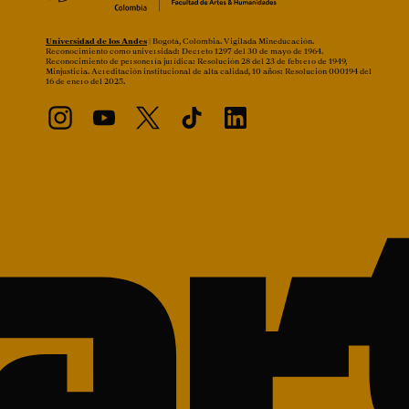
Universidad de los Andes
| Bogotá, Colombia. Vigilada Mineducación.
Reconocimiento como universidad: Decreto 1297 del 30 de mayo de 1964.
Reconocimiento de personería jurídica: Resolución 28 del 23 de febrero de 1949,
Minjusticia. Acreditación institucional de alta calidad, 10 años: Resolución 000194 del
16 de enero del 2025.