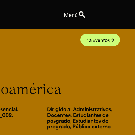
search
Menú
Personas
Profesores
Ir a Eventos
arrow_forward
Equipo
Espacios
Talleres y Edificios
Reservas de espacios
Explora ArteHum
noamérica
Anuncios
Convocatorias
Eventos
sencial.
Dirigido a: Administrativos,
Notas
_002.
Docentes, Estudiantes de
Videos
posgrado, Estudiantes de
pregrado, Público externo