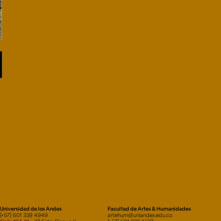
Universidad de los Andes
Facultad de Artes & Humanidades
[+57] 601 339 4949
artehum@uniandes.edu.co