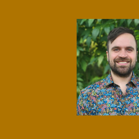
Microcredenciales
Configuración de
Universidad de los Andes | Vigilada Mine
jurídica: Resolución 28 del 23 de febrero de
cookies
Dirección
Teléfono
Calle 19A #1 - 37 Este. Bloque K.
[+57] (601) 339 4949