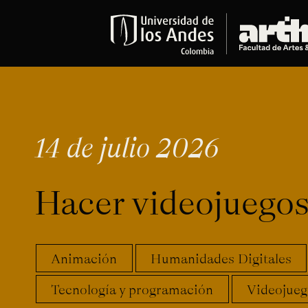
Educación
Pregrados
Arte
Historia del Arte
14 de julio 2026
Literatura
Música
Narrativas Digitales
Hacer videojuegos
Opciones Académicas
Educación Continua
Cursos abiertos al público
Animación
Humanidades Digitales
Cursos In Situ
Cursos libres y de extensión
Tecnología y programación
Videojueg
Programas especializados y