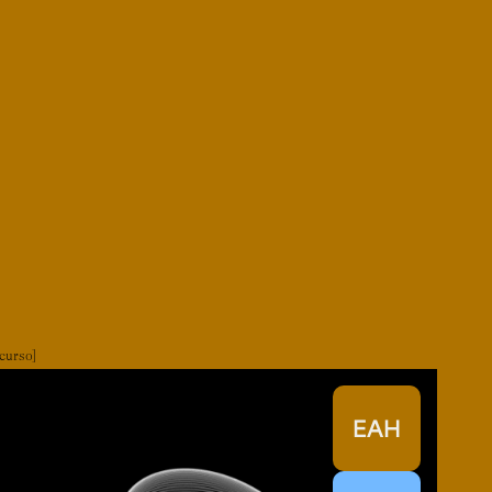
curso
EAH