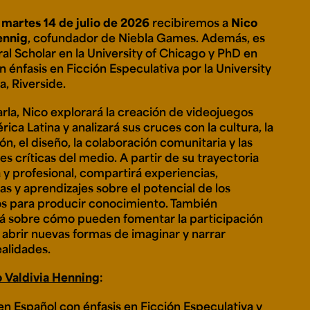
o
martes 14 de julio de 2026
recibiremos a
Nico
ennig
, cofundador de Niebla Games. Además, es
al Scholar en la University of Chicago y PhD en
e personería
ro del 2025.
 énfasis en Ficción Especulativa por la University
úsica
Posgrados
Educación Continua
ia, Riverside.
xt.
Ext. 4925
Ext. 4795
504
arla, Nico explorará la creación de videojuegos
ca Latina y analizará sus cruces con la cultura, la
ón, el diseño, la colaboración comunitaria y las
es críticas del medio. A partir de su trayectoria
y profesional, compartirá experiencias,
as y aprendizajes sobre el potencial de los
s para producir conocimiento. También
rá sobre cómo pueden fomentar la participación
y abrir nuevas formas de imaginar y narrar
ealidades.
 Valdivia Henning
:
en Español con énfasis en Ficción Especulativa y