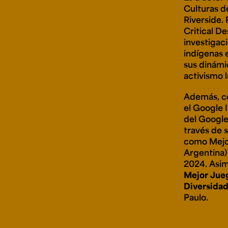
Culturas de
Riverside.
Critical D
investigac
indígenas 
sus dinámi
activismo l
Además, 
el Google 
del Google
través de 
como Mejo
Argentina)
2024. Asim
Mejor Jue
Diversida
Paulo.