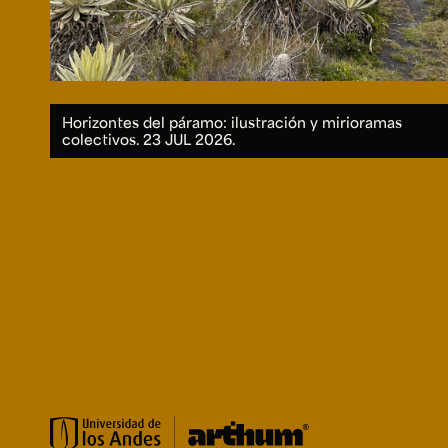
Horizontes del páramo: ilustración y mirioramas
colectivos.
23 JUL 2026.