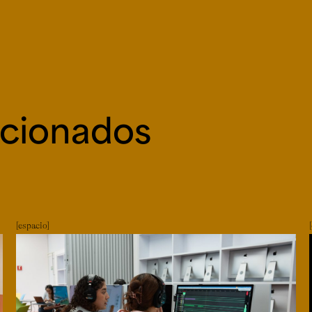
acionados
espacio