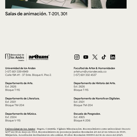
Salas de animación.
T-201, 301
Universidad de los Andes
Facultad de Artes & Humanidades
[+57] 601 339 4949
artehum@uniandes.edu.co
Calle 19A #1 - 37 Este. Bloque K. Piso 2.
[+57] 601 332 4537
Departamento de Arte.
Departamento de Historia del Arte.
Ext. 2626
Ext. 2626
Bloque T-115
Bloque T-115
Departamento de Literatura.
Departamento de Narrativas Digitales.
Ext. 2501
Ext. 2501
Bloque TM-204
Bloque TM-204
Departamento de Música.
Escuela de Posgrados.
Ext. 2504
Ext. 4925
Bloque V-115
Bloque K-206
Universidad de los Andes
| Bogotá, Colombia. Vigilada Mineducación. Reconocimiento como universidad: Decreto
1297 del 30 de mayo de 1964. Reconocimiento de personería jurídica: Resolución 28 del 23 de febrero de 1949,
Minjusticia. Acreditación institucional de alta calidad, 10 años: Resolución 000194 del 16 de enero del 2025.