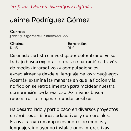
Ext. 2626
Profesor Asistente
Narrativas Digitales
Posgrados
Educación
Ext. 4925
Continua
Jaime Rodríguez Gómez
Ext. 4795
Correo:
j.rodriguezgomez@uniandes.edu.co
Configuración de cookies
Oficina:
Extensión:
Universidad de los Andes | Vigilada Mineducación.
K-116
3112
Reconocimiento como universidad: Decreto 1297 del 30
Diseñador, artista e investigador colombiano. En su
de mayo de 1964. Reconocimiento de personería jurídica:
Resolución 28 del 23 de febrero de 1949, Minjusticia.
trabajo busca explorar formas de narración a través
Acreditación institucional de alta calidad, 10 años:
de medios interactivos y computacionales,
Resolución 000194 del 16 de enero del 2025.
especialmente desde el lenguaje de los videojuegos.
Además, examina las maneras en que la ficción y la
no ficción se retroalimentan para moldear nuestra
comprensión de la realidad. Asimismo, busca
reconstruir e imaginar mundos posibles.
Ha desarrollado y participado en diversos proyectos
en ámbitos artísticos, educativos y comerciales.
Estos abarcan un amplio espectro de medios y
lenguajes, incluyendo instalaciones interactivas