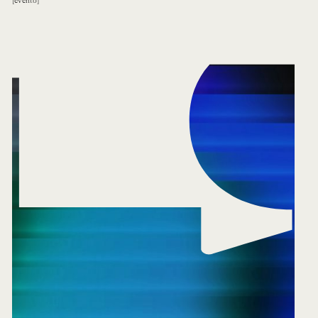
evento