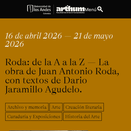
search
Menú
expand_more
Educación
16 de abril 2026 — 21 de mayo
2026
expand_more
Personas
Roda: de la A a la Z ― La
expand_more
Espacios
obra de Juan Antonio Roda,
expand_more
Explora ArteHum
con textos de Dario
Jaramillo Agudelo.
Dirección
Teléfono
Calle 19A #1 - 37
[+57] (601) 339 4949
Archivo y memoria
Arte
Creación literaria
Este. Bloque K.
Curaduría y Exposiciones
Historia del Arte
Literatura y
Arte e
Música
Narrativas Digitales
Historia
Ext.
Ext. 2501
del Arte
2504