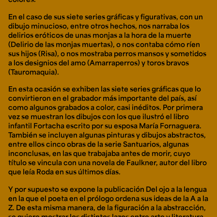
En el caso de sus siete series gráficas y figurativas, con un
dibujo minucioso, entre otros hechos, nos narraba los
delirios eróticos de unas monjas a la hora de la muerte
(Delirio de las monjas muertas), o nos contaba cómo ríen
sus hijos (Risa), o nos mostraba perros mansos y sometidos
a los designios del amo (Amarraperros) y toros bravos
(Tauromaquia).
En esta ocasión se exhiben las siete series gráficas que lo
convirtieron en el grabador más importante del país, así
como algunos grabados a color, casi inéditos. Por primera
vez se muestran los dibujos con los que ilustró el libro
infantil Fortacha escrito por su esposa María Fornaguera.
También se incluyen algunas pinturas y dibujos abstractos,
entre ellos cinco obras de la serie Santuarios, algunas
inconclusas, en las que trabajaba antes de morir, cuyo
título se vincula con una novela de Faulkner, autor del libro
que leía Roda en sus últimos días.
Y por supuesto se expone la publicación Del ojo a la lengua
en la que el poeta en el prólogo ordena sus ideas de la A a la
Z. De esta misma manera, de la figuración a la abstracción,
se quiere mostrar los distintos lazos entre arte y literatura