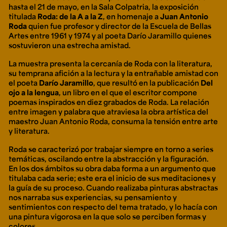
hasta el 21 de mayo, en la Sala Colpatria, la exposición
titulada
Roda: de la A a la Z
, en homenaje a
Juan Antonio
Roda
quien fue profesor y director de la Escuela de Bellas
Artes entre 1961 y 1974 y al poeta Darío Jaramillo quienes
sostuvieron una estrecha amistad.
La muestra presenta la cercanía de Roda con la literatura,
su temprana afición a la lectura y la entrañable amistad con
el poeta
Darío Jaramillo
, que resultó en la publicación
Del
ojo a la lengua
, un libro en el que el escritor compone
poemas inspirados en diez grabados de Roda. La relación
entre imagen y palabra que atraviesa la obra artística del
maestro Juan Antonio Roda, consuma la tensión entre arte
y literatura.
Roda se caracterizó por trabajar siempre en torno a series
temáticas, oscilando entre la abstracción y la figuración.
En los dos ámbitos su obra daba forma a un argumento que
titulaba cada serie; este era el inicio de sus meditaciones y
la guía de su proceso. Cuando realizaba pinturas abstractas
nos narraba sus experiencias, su pensamiento y
sentimientos con respecto del tema tratado, y lo hacía con
una pintura vigorosa en la que solo se perciben formas y
colores.