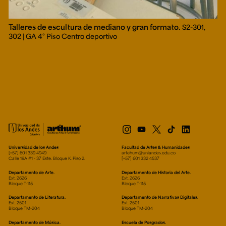
Talleres de escultura de mediano y gran formato.
S2-301,
302 | GA 4° Piso Centro deportivo
Universidad de los Andes
Facultad de Artes & Humanidades
[+57] 601 339 4949
artehum@uniandes.edu.co
Calle 19A #1 - 37 Este. Bloque K. Piso 2.
[+57] 601 332 4537
Departamento de Arte.
Departamento de Historia del Arte.
Ext. 2626
Ext. 2626
Bloque T-115
Bloque T-115
Departamento de Literatura.
Departamento de Narrativas Digitales.
Ext. 2501
Ext. 2501
Bloque TM-204
Bloque TM-204
Departamento de Música.
Escuela de Posgrados.