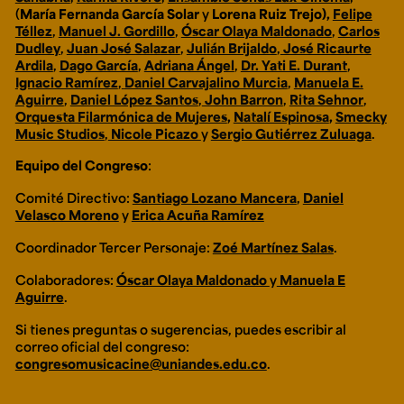
(
María Fernanda García Solar
y
Lorena Ruiz Trejo),
Felipe
Téllez
,
Manuel J. Gordillo
,
Óscar Olaya Maldonado
,
Carlos
Dudley
,
Juan José Salazar
,
Julián Brijaldo
,
José Ricaurte
Ardila
,
Dago García
,
Adriana Ángel
,
Dr. Yati E. Durant
,
Ignacio Ramírez
,
Daniel Carvajalino Murcia
,
Manuela E.
Aguirre
,
Daniel López Santos
,
John Barron
,
Rita Sehnor
,
Orquesta Filarmónica de Mujeres
,
Natalí Espinosa
,
Smecky
Music Studios
,
Nicole Picazo
y
Sergio Gutiérrez Zuluaga
.
Equipo del Congreso
:
Comité Directivo:
Santiago Lozano Mancera
,
Daniel
Velasco Moreno
y
Erica Acuña Ramírez
Coordinador Tercer Personaje:
Zoé Martínez Salas
.
Colaboradores:
Óscar Olaya Maldonado
y
Manuela E
Aguirre
.
Si tienes preguntas o sugerencias, puedes escribir al
correo oficial del congreso:
congresomusicacine@uniandes.edu.co
.