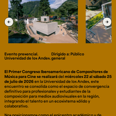
Ext. 2626
Posgrados
Educación
Ext. 4925
Continua
Ext. 4795
arrow_back
arrow_forward
Configuración de cookies
Universidad de los Andes | Vigilada Mineducación.
Reconocimiento como universidad: Decreto 1297 del 30
de mayo de 1964. Reconocimiento de personería jurídica:
Resolución 28 del 23 de febrero de 1949, Minjusticia.
Evento presencial.
Dirigido a: Público
Acreditación institucional de alta calidad, 10 años:
Universidad de los Andes.
general
Resolución 000194 del 16 de enero del 2025.
El Primer Congreso Iberoamericano de Compositores de
Música para Cine se realizará
del
miércoles 22 al sábado 25
de julio de 2026
en la Universidad de los Andes, este
encuentro se consolida como el espacio de convergencia
definitivo para profesionales y estudiantes de la
composición para medios audiovisuales en la región,
integrando el talento en un ecosistema sólido y
colaborativo.
Nos posicionamos como el epicentro académico y de