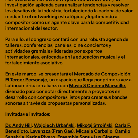
investigación aplicada para analizar tendencias y resolver
los desafíos de la industria, fortaleciendo la cadena de valor
mediante el
networking
estratégico y legitimando al
compositor como un agente clave para la competitividad
internacional del sector.
Para ello, el congreso contará con una robusta agenda de
talleres, conferencias, paneles, cine conciertos y
actividades gremiales lideradas por expertos
internacionales, enfocadas en la educación musical y el
fortalecimiento asociativo.
En este marco, se presentará el Mercado de Composición:
El Tercer Personaje
, un espacio que llega por primera vez a
Latinoamérica en alianza con
Music & Cinéma Marseille
,
diseñado para conectar directamente a proyectos en
desarrollo con compositores listos para crear sus bandas
sonoras a través de propuestas personalizadas.
Invitadas e invitados:
Dr. Andy Hill
,
Wojciech Urbański
,
Mikołaj Stroiński
,
Carla F.
Benedicto
,
Lavenzza (Fran Gas)
,
Micaela Carballo
,
Camilo
Sanabria
,
Karina Rivero
,
Ensamble Sonus Lux Cinema
,