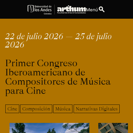
search
Menú
expand_more
Educación
22 de julio 2026 — 25 de julio
2026
expand_more
Personas
Primer Congreso
expand_more
Espacios
Iberoamericano de
expand_more
Explora ArteHum
Compositores de Música
para Cine
Dirección
Teléfono
Calle 19A #1 - 37
[+57] (601) 339 4949
Cine
Composición
Música
Narrativas Digitales
Este. Bloque K.
Literatura y
Arte e
Música
Narrativas Digitales
Historia
Ext.
Ext. 2501
del Arte
2504