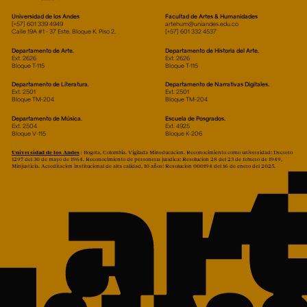
Universidad de los Andes
Facultad de Artes & Humanidades
[+57] 601 339 4949
artehum@uniandes.edu.co
Calle 19A #1 - 37 Este. Bloque K. Piso 2.
[+57] 601 332 4537
Departamento de Arte.
Departamento de Historia del Arte.
Ext. 2626
Ext. 2626
Bloque T-115
Bloque T-115
Departamento de Literatura.
Departamento de Narrativas Digitales.
Ext. 2501
Ext. 2501
Bloque TM-204
Bloque TM-204
Departamento de Música.
Escuela de Posgrados.
Ext. 2504
Ext. 4925
Bloque V-115
Bloque K-206
Universidad de los Andes
| Bogotá, Colombia. Vigilada Mineducación. Reconocimiento como universidad: Decreto
1297 del 30 de mayo de 1964. Reconocimiento de personería jurídica: Resolución 28 del 23 de febrero de 1949,
Minjusticia. Acreditación institucional de alta calidad, 10 años: Resolución 000194 del 16 de enero del 2025.