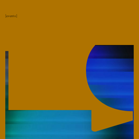
evento