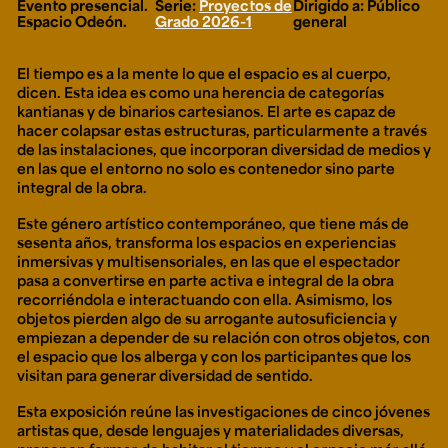
Evento presencial.
Serie:
Proyectos de
Dirigido a: Público
Ext. 2626
Espacio Odeón.
Grado 2026-1
general
Posgrados
Educación
Ext. 4925
Continua
Ext. 4795
El tiempo es a la mente lo que el espacio es al cuerpo,
dicen. Esta idea es como una herencia de categorías
kantianas y de binarios cartesianos. El arte es capaz de
hacer colapsar estas estructuras, particularmente a través
Configuración de cookies
de las instalaciones, que incorporan diversidad de medios y
Universidad de los Andes | Vigilada Mineducación.
en las que el entorno no solo es contenedor sino parte
Reconocimiento como universidad: Decreto 1297 del 30
integral de la obra.
de mayo de 1964. Reconocimiento de personería jurídica:
Resolución 28 del 23 de febrero de 1949, Minjusticia.
Acreditación institucional de alta calidad, 10 años:
Este género artístico contemporáneo, que tiene más de
Resolución 000194 del 16 de enero del 2025.
sesenta años, transforma los espacios en experiencias
inmersivas y multisensoriales, en las que el espectador
pasa a convertirse en parte activa e integral de la obra
recorriéndola e interactuando con ella. Asimismo, los
objetos pierden algo de su arrogante autosuficiencia y
empiezan a depender de su relación con otros objetos, con
el espacio que los alberga y con los participantes que los
visitan para generar diversidad de sentido.
Esta exposición reúne las investigaciones de cinco jóvenes
artistas que, desde lenguajes y materialidades diversas,