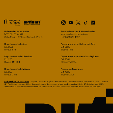
Universidad de los Andes
Facultad de Artes & Humanidades
[+57] 601 339 4949
artehum@uniandes.edu.co
Calle 19A #1 - 37 Este. Bloque K. Piso 2.
[+57] 601 332 4537
Departamento de Arte.
Departamento de Historia del Arte.
Ext. 2626
Ext. 2626
Bloque T-115
Bloque T-115
Departamento de Literatura.
Departamento de Narrativas Digitales.
Ext. 2501
Ext. 2501
Bloque TM-204
Bloque TM-204
Departamento de Música.
Escuela de Posgrados.
Ext. 2504
Ext. 4925
Bloque V-115
Bloque K-206
Universidad de los Andes
| Bogotá, Colombia. Vigilada Mineducación. Reconocimiento como universidad: Decreto
1297 del 30 de mayo de 1964. Reconocimiento de personería jurídica: Resolución 28 del 23 de febrero de 1949,
Minjusticia. Acreditación institucional de alta calidad, 10 años: Resolución 000194 del 16 de enero del 2025.