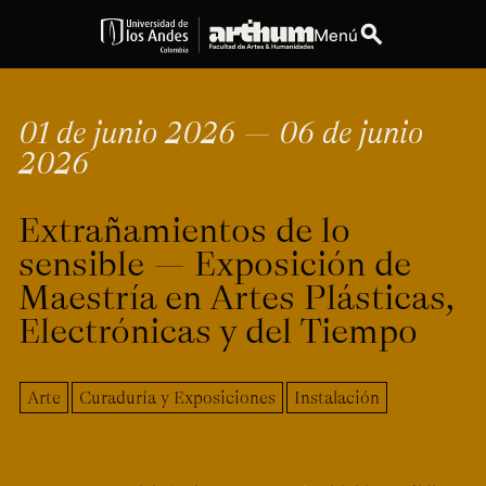
search
Menú
expand_more
Educación
01 de junio 2026 — 06 de junio
2026
expand_more
Personas
Extrañamientos de lo
expand_more
Espacios
sensible — Exposición de
expand_more
Explora ArteHum
Maestría en Artes Plásticas,
Electrónicas y del Tiempo
Dirección
Teléfono
Calle 19A #1 - 37
[+57] (601) 339 4949
Arte
Curaduría y Exposiciones
Instalación
Este. Bloque K.
Literatura y
Arte e
Música
Narrativas Digitales
Historia
Ext.
Ext. 2501
del Arte
2504