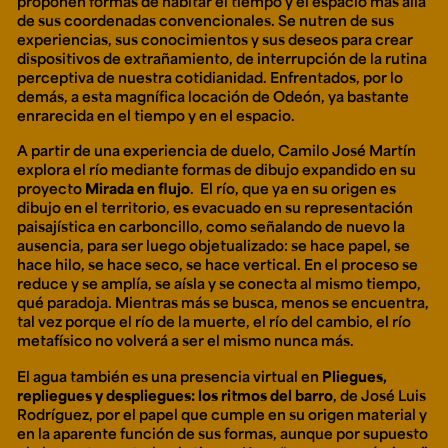
proponen formas de habitar el tiempo y el espacio más allá
de sus coordenadas convencionales. Se nutren de sus
experiencias, sus conocimientos y sus deseos para crear
dispositivos de extrañamiento, de interrupción de la rutina
perceptiva de nuestra cotidianidad. Enfrentados, por lo
demás, a esta magnífica locación de Odeón, ya bastante
enrarecida en el tiempo y en el espacio.
A partir de una experiencia de duelo, Camilo José Martín
explora el río mediante formas de dibujo expandido en su
proyecto
Mirada en flujo
. El río, que ya en su origen es
dibujo en el territorio, es evacuado en su representación
paisajística en carboncillo, como señalando de nuevo la
ausencia, para ser luego objetualizado: se hace papel, se
hace hilo, se hace seco, se hace vertical. En el proceso se
reduce y se amplía, se aísla y se conecta al mismo tiempo,
qué paradoja. Mientras más se busca, menos se encuentra,
tal vez porque el río de la muerte, el río del cambio, el río
metafísico no volverá a ser el mismo nunca más.
El agua también es una presencia virtual en
Pliegues,
repliegues y despliegues: los ritmos del barro
, de José Luis
Rodríguez, por el papel que cumple en su origen material y
en la aparente función de sus formas, aunque por supuesto