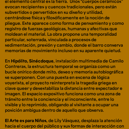
el elemento central es la tierra. Unos “cuerpos cerámicos”
evocan recipientes y cuencos tradicionales, pero están
subvertidos o pervertidos en su diseño y utilidad,
centrándose física y filosóficamente en la noción de
pliegue. Este aparece como forma de pensamiento y como
registro de fuerzas geológicas, humanas y afectivas que
moldean el material. La obra propone una temporalidad
particular, soterrada, vinculada a procesos de
sedimentación, presión y cambio, donde el barro conserva
memorias de movimiento incluso en su aparente quietud.
En
Hipólito, Sinécdoque
, instalación multimedia de Camilo
Contreras, la estructura temporal se organiza como un
bucle onírico donde mito, deseo y memoria autobiográfica
se superponen. Con una puesta en escena de lógica
voyerista, el proyecto reinterpreta la tragedia griega en
clave queer y desestabiliza la distancia entre espectador e
imagen. El espacio expositivo funciona como una zona de
tránsito entre la conciencia y el inconsciente, entre lo
visible y lo reprimido, obligando al visitante a ocupar una
posición ambigua dentro de aquello que observa.
El Arte es para Niños
, de Lily Vásquez, desplaza la atención
hacia el cuerpo del público y sus formas de interacción con