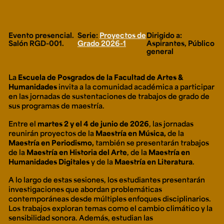
Ext. 2626
Posgrados
Educación
Ext. 4925
Continua
Ext. 4795
Evento presencial.
Serie:
Proyectos de
Dirigido a:
Salón RGD-001.
Grado 2026-1
Aspirantes, Público
general
Configuración de cookies
La
Escuela de Posgrados de la Facultad de Artes &
Universidad de los Andes | Vigilada Mineducación.
Humanidades
invita a la comunidad académica a participar
Reconocimiento como universidad: Decreto 1297 del 30
de mayo de 1964. Reconocimiento de personería jurídica:
en las jornadas de sustentaciones de trabajos de grado de
Resolución 28 del 23 de febrero de 1949, Minjusticia.
sus programas de maestría.
Acreditación institucional de alta calidad, 10 años:
Resolución 000194 del 16 de enero del 2025.
Entre el
martes 2 y el 4 de junio de 2026
, las jornadas
reunirán proyectos de la
Maestría en
Música,
de la
Maestría en
Periodismo,
también se presentarán trabajos
de la
Maestría en
Historia del Arte
, de la
Maestría en
Humanidades Digitales
y de la
Maestría en
Literatura
.
A lo largo de estas sesiones, los estudiantes presentarán
investigaciones que abordan problemáticas
contemporáneas desde múltiples enfoques disciplinarios.
Los trabajos exploran temas como el
cambio climático y la
sensibilidad sonora
. Además, estudian las