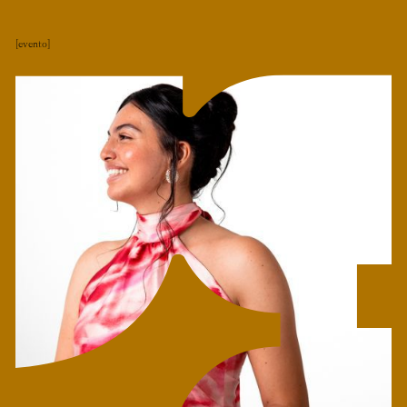
evento