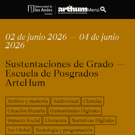
search
Menú
expand_more
Educación
02 de junio 2026 — 04 de junio
2026
expand_more
Personas
Sustentaciones de Grado ―
expand_more
Espacios
Escuela de Posgrados
expand_more
Explora ArteHum
ArteHum
Archivo y memoria
Audiovisual
Ciencias
Dirección
Teléfono
Calle 19A #1 - 37
[+57] (601) 339 4949
Creación literaria
Humanidades Digitales
Este. Bloque K.
Impacto Social
Literatura
Narrativas Digitales
Literatura y
Arte e
Música
Narrativas Digitales
Historia
Ext.
Sur Global
Tecnología y programación
Ext. 2501
del Arte
2504