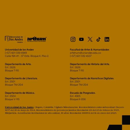
Universidad de los Andes
Facultad de Artes & Humanidades
[+57] 601 339 4949
artehum@uniandes.edu.co
Calle 19A #1 - 37 Este. Bloque K. Piso 2.
[+57] 601 332 4537
Departamento de Arte.
Departamento de Historia del Arte.
Ext. 2626
Ext. 2626
Bloque T-115
Bloque T-115
Departamento de Literatura.
Departamento de Narrativas Digitales.
Ext. 2501
Ext. 2501
Bloque TM-204
Bloque TM-204
Departamento de Música.
Escuela de Posgrados.
Ext. 2504
Ext. 4925
Bloque V-115
Bloque K-206
Universidad de los Andes
| Bogotá, Colombia. Vigilada Mineducación. Reconocimiento como universidad: Decreto
1297 del 30 de mayo de 1964. Reconocimiento de personería jurídica: Resolución 28 del 23 de febrero de 1949,
Minjusticia. Acreditación institucional de alta calidad, 10 años: Resolución 000194 del 16 de enero del 2025.