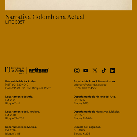
Narrativa Colombiana Actual
LITE 3357
Universidad de los Andes
Facultad de Artes & Humanidades
[+57] 601 339 4949
artehum@uniandes.edu.co
Calle 19A #1 - 37 Este. Bloque K. Piso 2.
[+57] 601 332 4537
Departamento de Arte.
Departamento de Historia del Arte.
Ext. 2626
Ext. 2626
Bloque T-115
Bloque T-115
Departamento de Literatura.
Departamento de Narrativas Digitales.
Ext. 2501
Ext. 2501
Bloque TM-204
Bloque TM-204
Departamento de Música.
Escuela de Posgrados.
Ext. 2504
Ext. 4925
Bloque V-115
Bloque K-206