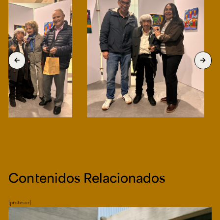
arrow_back
arrow_forward
Contenidos Relacionados
profesor