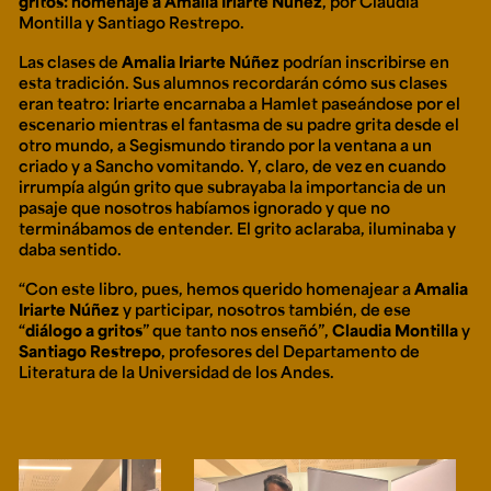
gritos: homenaje a Amalia Iriarte Núñez
, por Claudia
Ext. 2626
Montilla y Santiago Restrepo.
Posgrados
Educación
Ext. 4925
Continua
Las clases de
Amalia Iriarte Núñez
podrían inscribirse en
Ext. 4795
esta tradición. Sus alumnos recordarán cómo sus clases
eran teatro: Iriarte encarnaba a Hamlet paseándose por el
escenario mientras el fantasma de su padre grita desde el
otro mundo, a Segismundo tirando por la ventana a un
Configuración de cookies
criado y a Sancho vomitando. Y, claro, de vez en cuando
Universidad de los Andes | Vigilada Mineducación.
irrumpía algún grito que subrayaba la importancia de un
Reconocimiento como universidad: Decreto 1297 del 30
pasaje que nosotros habíamos ignorado y que no
de mayo de 1964. Reconocimiento de personería jurídica:
Resolución 28 del 23 de febrero de 1949, Minjusticia.
terminábamos de entender. El grito aclaraba, iluminaba y
Acreditación institucional de alta calidad, 10 años:
daba sentido.
Resolución 000194 del 16 de enero del 2025.
“Con este libro, pues, hemos querido homenajear a
Amalia
Iriarte Núñez
y participar, nosotros también, de ese
“
diálogo a gritos
” que tanto nos enseñó”
,
Claudia Montilla
y
Santiago Restrepo
, profesores del Departamento de
Literatura de la Universidad de los Andes.