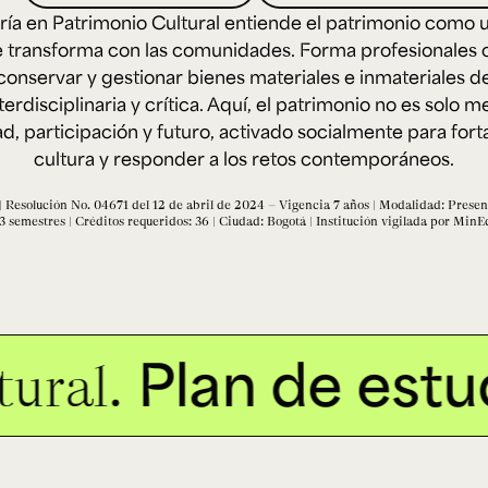
Cursos ArteHum
ría en Patrimonio Cultural entiende el patrimonio como 
e transforma con las comunidades. Forma profesionales
 conservar y gestionar bienes materiales e inmateriales 
ducación. Reconocimiento como universidad: Decreto 1297 del 30 de mayo de 1964. Reconocimiento d
 1949, Minjusticia. Acreditación institucional de alta calidad, 10 años: Resolución 000194 del 16 de ene
erdisciplinaria y crítica. Aquí, el patrimonio no es solo 
Arte e
Literatura y
M
d, participación y futuro, activado socialmente para fort
Historia del Arte
Narrativas Digitales
E
Ext. 2626
Ext. 2501
2
cultura y responder a los retos contemporáneos.
 Resolución No. 04671 del 12 de abril de 2024 – Vigencia 7 años | Modalidad: Presenc
 semestres | Créditos requeridos: 36 | Ciudad: Bogotá | Institución vigilada por Min
Plan de estudi
ral.