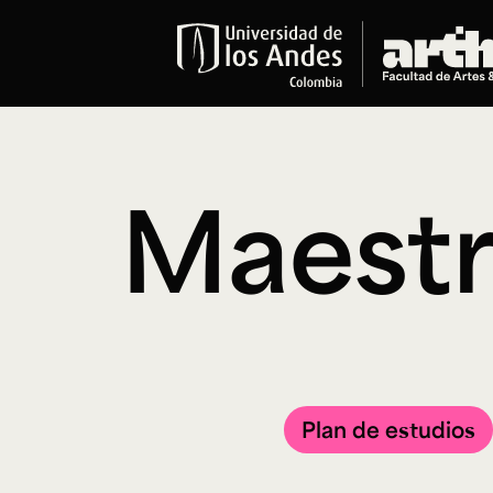
Educación
Pregrados
Arte
Maestr
Historia del Arte
Literatura
Música
Narrativas Digitales
Opciones Académicas
Educación Continua
Cursos abiertos al público
Cursos In Situ
Plan de estudios
Cursos libres y de extensión
Programas especializados y