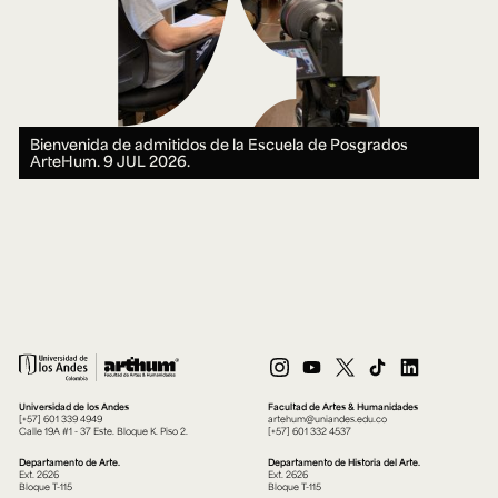
Bienvenida de admitidos de la Escuela de Posgrados
ArteHum.
9 JUL 2026.
Universidad de los Andes
Facultad de Artes & Humanidades
[+57] 601 339 4949
artehum@uniandes.edu.co
Calle 19A #1 - 37 Este. Bloque K. Piso 2.
[+57] 601 332 4537
Departamento de Arte.
Departamento de Historia del Arte.
Ext. 2626
Ext. 2626
Bloque T-115
Bloque T-115