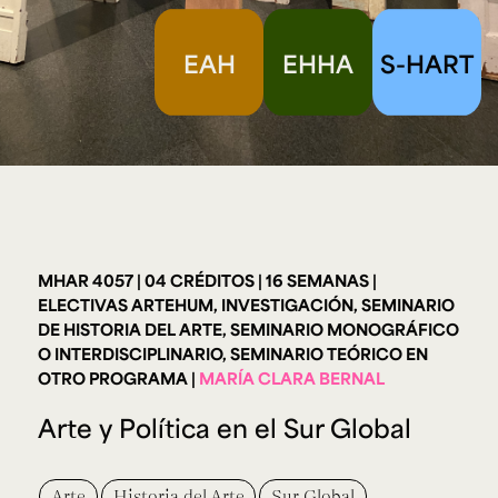
Ext. 2626
Posgrados
Educación
Ext. 4925
Continua
EAH
EHHA
S-HART
Ext. 4795
Configuración de cookies
Universidad de los Andes | Vigilada Mineducación.
Reconocimiento como universidad: Decreto 1297 del 30
de mayo de 1964. Reconocimiento de personería jurídica:
Resolución 28 del 23 de febrero de 1949, Minjusticia.
Acreditación institucional de alta calidad, 10 años:
Resolución 000194 del 16 de enero del 2025.
MHAR 4057
04 CRÉDITOS
16 SEMANAS
ELECTIVAS ARTEHUM, INVESTIGACIÓN, SEMINARIO
DE HISTORIA DEL ARTE, SEMINARIO MONOGRÁFICO
O INTERDISCIPLINARIO, SEMINARIO TEÓRICO EN
OTRO PROGRAMA
MARÍA CLARA BERNAL
Arte y Política en el Sur Global
Arte
Historia del Arte
Sur Global