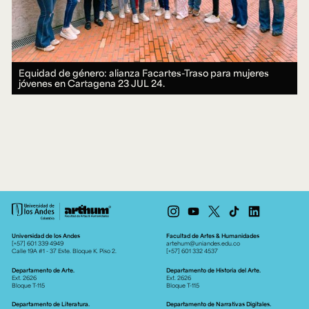
Equidad de género: alianza Facartes-Traso para mujeres
jóvenes en Cartagena
23 JUL 24.
Universidad de los Andes
Facultad de Artes & Humanidades
[+57] 601 339 4949
artehum@uniandes.edu.co
Calle 19A #1 - 37 Este. Bloque K. Piso 2.
[+57] 601 332 4537
Departamento de Arte.
Departamento de Historia del Arte.
Ext. 2626
Ext. 2626
Bloque T-115
Bloque T-115
Departamento de Literatura.
Departamento de Narrativas Digitales.