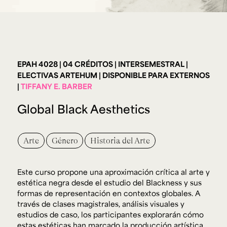
Ext. 2626
Posgrados
Educación
Ext. 4925
Continua
Ext. 4795
EPAH 4028
04 CRÉDITOS
INTERSEMESTRAL
Configuración de cookies
ELECTIVAS ARTEHUM
DISPONIBLE PARA EXTERNOS
Universidad de los Andes | Vigilada Mineducación.
TIFFANY E. BARBER
Reconocimiento como universidad: Decreto 1297 del 30
de mayo de 1964. Reconocimiento de personería jurídica:
Resolución 28 del 23 de febrero de 1949, Minjusticia.
Global Black Aesthetics
Acreditación institucional de alta calidad, 10 años:
Resolución 000194 del 16 de enero del 2025.
Arte
Género
Historia del Arte
Este curso propone una aproximación crítica al arte y
estética negra desde el estudio del
Blackness
y sus
formas de representación en contextos globales. A
través de clases magistrales, análisis visuales y
estudios de caso, los participantes explorarán cómo
estas estéticas han marcado la producción artística