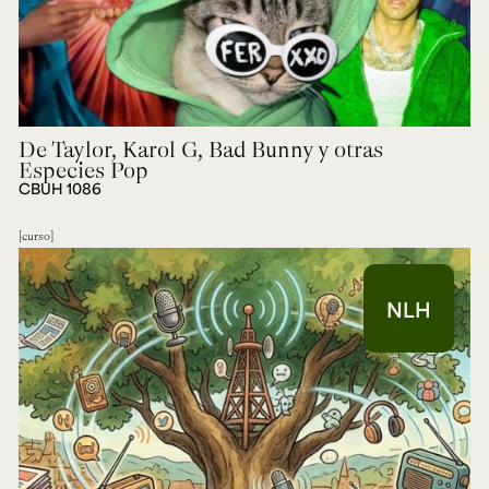
De Taylor, Karol G, Bad Bunny y otras
Especies Pop
CBUH 1086
curso
NLH