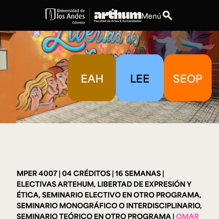
search
Menú
expand_more
Educación
expand_more
Personas
EAH
LEE
SEOP
expand_more
Espacios
expand_more
Explora ArteHum
Dirección
Teléfono
MPER 4007
04 CRÉDITOS
16 SEMANAS
Calle 19A #1 - 37
[+57] (601) 339 4949
ELECTIVAS ARTEHUM, LIBERTAD DE EXPRESIÓN Y
Este. Bloque K.
ÉTICA, SEMINARIO ELECTIVO EN OTRO PROGRAMA,
Literatura y
Arte e
Música
SEMINARIO MONOGRÁFICO O INTERDISCIPLINARIO,
Narrativas Digitales
Historia
Ext.
Ext. 2501
del Arte
2504
SEMINARIO TEÓRICO EN OTRO PROGRAMA
OMAR