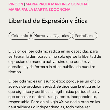
Ext. 2626
RINCÓN
MARIA PAULA MARTINEZ CONCHA
Posgrados
Educación
MARIA PAULA MARTINEZ CONCHA
Ext. 4925
Continua
Ext. 4795
Libertad de Expresión y Ética
Colombia
Narrativas Digitales
Periodismo
Configuración de cookies
Universidad de los Andes | Vigilada Mineducación.
Reconocimiento como universidad: Decreto 1297 del 30
de mayo de 1964. Reconocimiento de personería jurídica:
Resolución 28 del 23 de febrero de 1949, Minjusticia.
El valor del periodismo radica en su capacidad para
Acreditación institucional de alta calidad, 10 años:
vertebrar la democracia: no solo ejerce la libertad de
Resolución 000194 del 16 de enero del 2025.
expresión de manera activa, sino que construye,
cuestiona y da forma a la ética pública de nuestro
tiempo.
El periodismo es un asunto ético porque es un oficio
acerca de producir verdad. Se dice que la ética es lo
que dignifica y certifica la legitimidad periodística, y
que debe ser neutral, transparente, independiente,
responsable. Pero en el siglo XXI ya nadie cree en las
neutralidades o independencias, todo debe ser