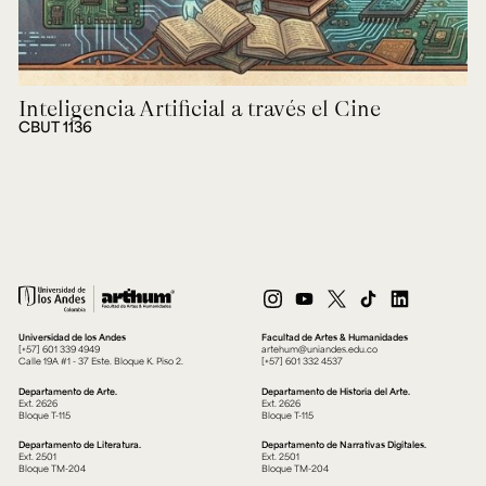
Inteligencia Artificial a través el Cine
CBUT 1136
Universidad de los Andes
Facultad de Artes & Humanidades
[+57] 601 339 4949
artehum@uniandes.edu.co
Calle 19A #1 - 37 Este. Bloque K. Piso 2.
[+57] 601 332 4537
Departamento de Arte.
Departamento de Historia del Arte.
Ext. 2626
Ext. 2626
Bloque T-115
Bloque T-115
Departamento de Literatura.
Departamento de Narrativas Digitales.
Ext. 2501
Ext. 2501
Bloque TM-204
Bloque TM-204