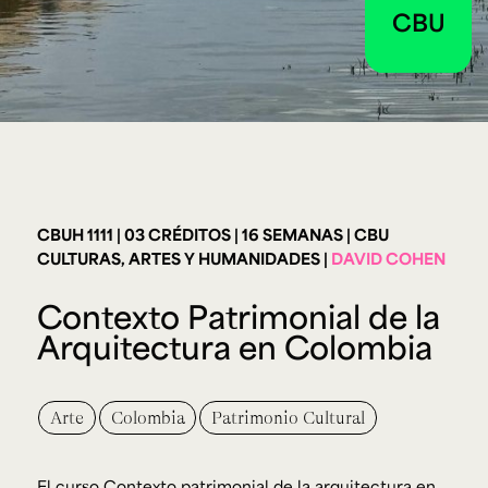
Ext. 2626
CBU
Posgrados
Educación
Ext. 4925
Continua
Ext. 4795
Configuración de cookies
Universidad de los Andes | Vigilada Mineducación.
Reconocimiento como universidad: Decreto 1297 del 30
de mayo de 1964. Reconocimiento de personería jurídica:
Resolución 28 del 23 de febrero de 1949, Minjusticia.
CBUH 1111
03 CRÉDITOS
16 SEMANAS
CBU
Acreditación institucional de alta calidad, 10 años:
Resolución 000194 del 16 de enero del 2025.
CULTURAS, ARTES Y HUMANIDADES
DAVID COHEN
Contexto Patrimonial de la
Arquitectura en Colombia
Arte
Colombia
Patrimonio Cultural
El curso Contexto patrimonial de la arquitectura en