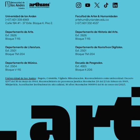
Universidad de los Andes
Facultad de Artes & Humanidades
[+57] 601 339 4949
artehum@uniandes.edu.co
Calle 19A #1 - 37 Este. Bloque K. Piso 2.
[+57] 601 332 4537
Departamento de Arte.
Departamento de Historia del Arte.
Ext. 2626
Ext. 2626
Bloque T-115
Bloque T-115
Departamento de Literatura.
Departamento de Narrativas Digitales.
Ext. 2501
Ext. 2501
Bloque TM-204
Bloque TM-204
Departamento de Música.
Escuela de Posgrados.
Ext. 2504
Ext. 4925
Bloque V-115
Bloque K-206
Universidad de los Andes
| Bogotá, Colombia. Vigilada Mineducación. Reconocimiento como universidad: Decreto
1297 del 30 de mayo de 1964. Reconocimiento de personería jurídica: Resolución 28 del 23 de febrero de 1949,
Minjusticia. Acreditación institucional de alta calidad, 10 años: Resolución 000194 del 16 de enero del 2025.