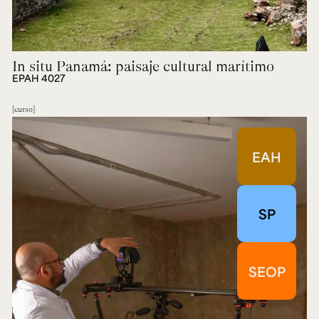
In situ Panamá: paisaje cultural marítimo
EPAH 4027
curso
EAH
SP
SEOP