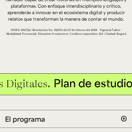
Ext. 2626
plataformas. Con enfoque interdisciplinario y crítico,
Posgrados
Educación
aprenderás a innovar en el ecosistema digital y producir
Ext. 4925
Continua
relatos que transforman la manera de contar el mundo.
Ext. 4795
SNIES: 106722 | Resolución No. 02056 del 13 de febrero del 2018 - Vigencia 7 años |
Modalidad: Presencial | Duración: 8 semestres | Créditos requeridos: 123 | Ciudad: Bogotá
Configuración de cookies
Universidad de los Andes | Vigilada Mineducación.
Reconocimiento como universidad: Decreto 1297 del 30
de mayo de 1964. Reconocimiento de personería jurídica:
Resolución 28 del 23 de febrero de 1949, Minjusticia.
Acreditación institucional de alta calidad, 10 años:
Resolución 000194 del 16 de enero del 2025.
Plan de estudio
 Digitales.
El programa