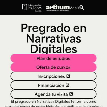
search
Menú
expand_more
Educación
Pregrado en
Narrativas
expand_more
Personas
Digitales
expand_more
Espacios
Plan de estudios
expand_more
Explora ArteHum
Oferta de cursos
Inscripciones
Dirección
Teléfono
Financiación
Calle 19A #1 - 37
[+57] (601) 339 4949
Este. Bloque K.
Agenda tu visita
Literatura y
Arte e
Música
Narrativas Digitales
Historia
Ext.
El pregrado en Narrativas Digitales te forma como
Ext. 2501
del Arte
2504
narrador capaz de crear historias en múltiples lenguajes y