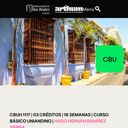
search
Menú
expand_more
Educación
expand_more
Personas
expand_more
Espacios
CBU
expand_more
Explora ArteHum
Dirección
Teléfono
Calle 19A #1 - 37
[+57] (601) 339 4949
Este. Bloque K.
CBUH 1117
03 CRÉDITOS
16 SEMANAS
CURSO
Literatura y
Arte e
Música
Narrativas Digitales
Historia
Ext.
BÁSICO UNIANDINO
HUGO HERNÁN RAMÍREZ
Ext. 2501
del Arte
2504
SIERRA