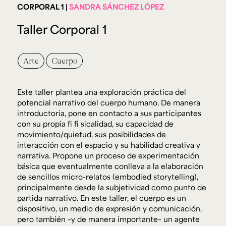
Ext. 2626
CORPORAL 1
SANDRA SÁNCHEZ LÓPEZ
Posgrados
Educación
Ext. 4925
Continua
Taller Corporal 1
Ext. 4795
Arte
Cuerpo
Configuración de cookies
Universidad de los Andes | Vigilada Mineducación.
Reconocimiento como universidad: Decreto 1297 del 30
Este taller plantea una exploración práctica del
de mayo de 1964. Reconocimiento de personería jurídica:
potencial narrativo del cuerpo humano. De manera
Resolución 28 del 23 de febrero de 1949, Minjusticia.
Acreditación institucional de alta calidad, 10 años:
introductoria, pone en contacto a sus participantes
Resolución 000194 del 16 de enero del 2025.
con su propia fi fi sicalidad, su capacidad de
movimiento/quietud, sus posibilidades de
interacción con el espacio y su habilidad creativa y
narrativa. Propone un proceso de experimentación
básica que eventualmente conlleva a la elaboración
de sencillos micro-relatos (embodied storytelling),
principalmente desde la subjetividad como punto de
partida narrativo. En este taller, el cuerpo es un
dispositivo, un medio de expresión y comunicación,
pero también –y de manera importante– un agente