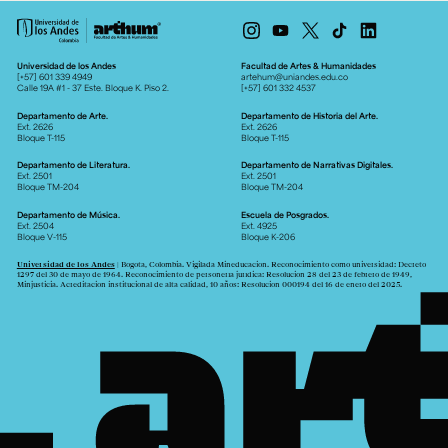
Universidad de los Andes
Facultad de Artes & Humanidades
[+57] 601 339 4949
artehum@uniandes.edu.co
Calle 19A #1 - 37 Este. Bloque K. Piso 2.
[+57] 601 332 4537
Departamento de Arte.
Departamento de Historia del Arte.
Ext. 2626
Ext. 2626
Bloque T-115
Bloque T-115
Departamento de Literatura.
Departamento de Narrativas Digitales.
Ext. 2501
Ext. 2501
Bloque TM-204
Bloque TM-204
Departamento de Música.
Escuela de Posgrados.
Ext. 2504
Ext. 4925
Bloque V-115
Bloque K-206
Universidad de los Andes
| Bogotá, Colombia. Vigilada Mineducación. Reconocimiento como universidad: Decreto
1297 del 30 de mayo de 1964. Reconocimiento de personería jurídica: Resolución 28 del 23 de febrero de 1949,
Minjusticia. Acreditación institucional de alta calidad, 10 años: Resolución 000194 del 16 de enero del 2025.