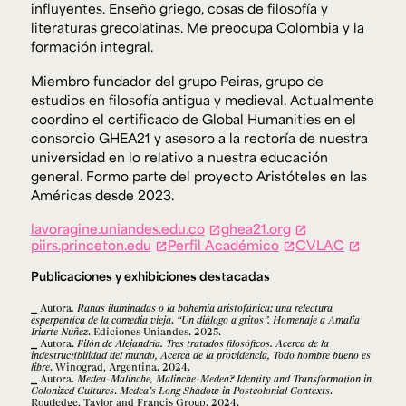
influyentes. Enseño griego, cosas de filosofía y
literaturas grecolatinas. Me preocupa Colombia y la
formación integral.
Miembro fundador del grupo Peiras, grupo de
estudios en filosofía antigua y medieval. Actualmente
coordino el certificado de Global Humanities en el
consorcio GHEA21 y asesoro a la rectoría de nuestra
universidad en lo relativo a nuestra educación
general. Formo parte del proyecto Aristóteles en las
Américas desde 2023.
lavoragine.uniandes.edu.co
ghea21.org
piirs.princeton.edu
Perfil Académico
CVLAC
Publicaciones y exhibiciones destacadas
Autora
. Ranas iluminadas o la bohemia aristofánica: una relectura
esperpéntica de la comedia vieja
.
“Un diálogo a gritos”. Homenaje a Amalia
Iriarte Núñez
. Ediciones Uniandes. 2025.
Autora.
Filón de Alejandría. Tres tratados filosóficos. Acerca de la
indestructibilidad del mundo, Acerca de la providencia, Todo hombre bueno es
libre
. Winograd, Argentina. 2024.
Autora.
Medea-Malinche, Malinche-Medea? Identity and Transformation in
Colonized Cultures
.
Medea’s Long Shadow in Postcolonial Contexts
.
Routledge, Taylor and Francis Group. 2024.