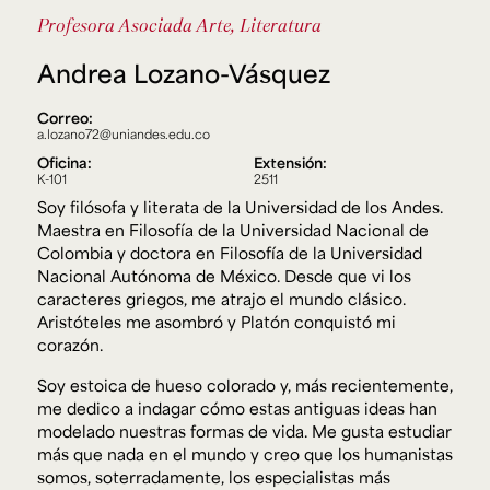
Ext. 2626
Profesora Asociada
Arte, Literatura
Posgrados
Educación
Ext. 4925
Continua
Andrea Lozano-Vásquez
Ext. 4795
Correo:
a.lozano72@uniandes.edu.co
Configuración de cookies
Oficina:
Extensión:
Universidad de los Andes | Vigilada Mineducación.
K-101
2511
Reconocimiento como universidad: Decreto 1297 del 30
Soy filósofa y literata de la Universidad de los Andes.
de mayo de 1964. Reconocimiento de personería jurídica:
Resolución 28 del 23 de febrero de 1949, Minjusticia.
Maestra en Filosofía de la Universidad Nacional de
Acreditación institucional de alta calidad, 10 años:
Colombia y doctora en Filosofía de la Universidad
Resolución 000194 del 16 de enero del 2025.
Nacional Autónoma de México. Desde que vi los
caracteres griegos, me atrajo el mundo clásico.
Aristóteles me asombró y Platón conquistó mi
corazón.
Soy estoica de hueso colorado y, más recientemente,
me dedico a indagar cómo estas antiguas ideas han
modelado nuestras formas de vida. Me gusta estudiar
más que nada en el mundo y creo que los humanistas
somos, soterradamente, los especialistas más