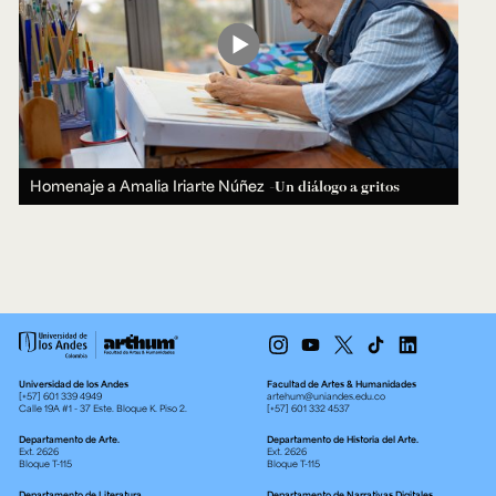
Homenaje a Amalia Iriarte Núñez
-Un diálogo a gritos
Universidad de los Andes
Facultad de Artes & Humanidades
[+57] 601 339 4949
artehum@uniandes.edu.co
Calle 19A #1 - 37 Este. Bloque K. Piso 2.
[+57] 601 332 4537
Departamento de Arte.
Departamento de Historia del Arte.
Ext. 2626
Ext. 2626
Bloque T-115
Bloque T-115
Departamento de Literatura.
Departamento de Narrativas Digitales.