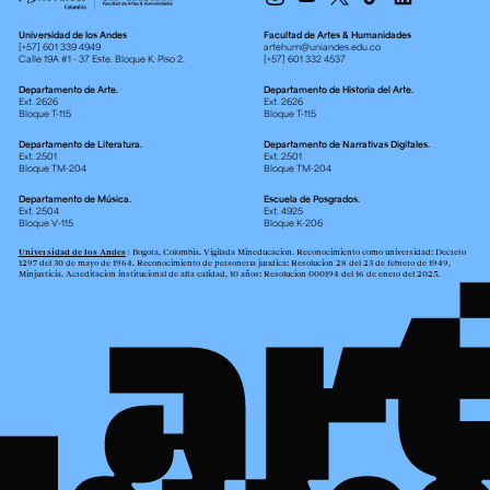
Universidad de los Andes
Facultad de Artes & Humanidades
[+57] 601 339 4949
artehum@uniandes.edu.co
Calle 19A #1 - 37 Este. Bloque K. Piso 2.
[+57] 601 332 4537
Departamento de Arte.
Departamento de Historia del Arte.
Ext. 2626
Ext. 2626
Bloque T-115
Bloque T-115
Departamento de Literatura.
Departamento de Narrativas Digitales.
Ext. 2501
Ext. 2501
Bloque TM-204
Bloque TM-204
Departamento de Música.
Escuela de Posgrados.
Ext. 2504
Ext. 4925
Bloque V-115
Bloque K-206
Universidad de los Andes
| Bogotá, Colombia. Vigilada Mineducación. Reconocimiento como universidad: Decreto
1297 del 30 de mayo de 1964. Reconocimiento de personería jurídica: Resolución 28 del 23 de febrero de 1949,
Minjusticia. Acreditación institucional de alta calidad, 10 años: Resolución 000194 del 16 de enero del 2025.