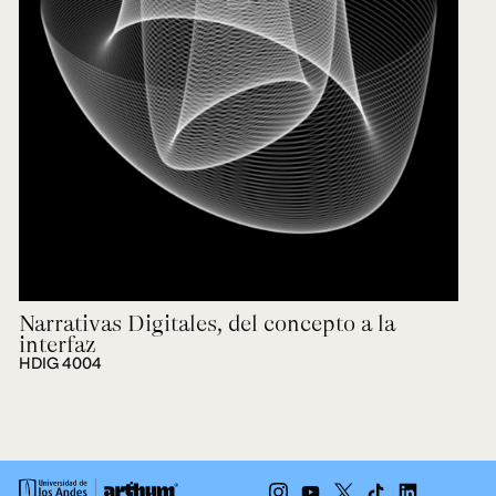
Ext. 2626
Posgrados
Educación
Ext. 4925
Continua
Ext. 4795
Configuración de cookies
Universidad de los Andes | Vigilada Mineducación.
Reconocimiento como universidad: Decreto 1297 del 30
de mayo de 1964. Reconocimiento de personería jurídica:
Resolución 28 del 23 de febrero de 1949, Minjusticia.
Acreditación institucional de alta calidad, 10 años:
Resolución 000194 del 16 de enero del 2025.
Narrativas Digitales, del concepto a la
interfaz
HDIG 4004