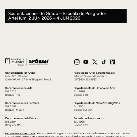
Sustentaciones de Grado ― Escuela de Posgrados
ArteHum.
2 JUN 2026 ― 4 JUN 2026.
Universidad de los Andes
Facultad de Artes & Humanidades
[+57] 601 339 4949
artehum@uniandes.edu.co
Calle 19A #1 - 37 Este. Bloque K. Piso 2.
[+57] 601 332 4537
Departamento de Arte.
Departamento de Historia del Arte.
Ext. 2626
Ext. 2626
Bloque T-115
Bloque T-115
Departamento de Literatura.
Departamento de Narrativas Digitales.
Ext. 2501
Ext. 2501
Bloque TM-204
Bloque TM-204
Departamento de Música.
Escuela de Posgrados.
Ext. 2504
Ext. 4925
Bloque V-115
Bloque K-206
Universidad de los Andes
| Bogotá, Colombia. Vigilada Mineducación. Reconocimiento como universidad: Decreto
1297 del 30 de mayo de 1964. Reconocimiento de personería jurídica: Resolución 28 del 23 de febrero de 1949,