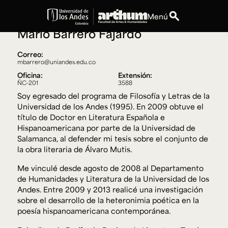
Profesor Asociado
Literatura
search
Menú
Mario Barrero Fajardo
expand_more
Educación
Correo:
mbarrero@uniandes.edu.co
expand_more
Personas
Oficina:
Extensión:
ÑC-201
3588
Soy egresado del programa de Filosofía y Letras de la
expand_more
Espacios
Universidad de los Andes (1995). En 2009 obtuve el
título de Doctor en Literatura Española e
Hispanoamericana por parte de la Universidad de
expand_more
Explora ArteHum
Salamanca, al defender mi tesis sobre el conjunto de
la obra literaria de Álvaro Mutis.
Me vinculé desde agosto de 2008 al Departamento
Dirección
Teléfono
de Humanidades y Literatura de la Universidad de los
Calle 19A #1 - 37
[+57] (601) 339 4949
Andes. Entre 2009 y 2013 realicé una investigación
Este. Bloque K.
sobre el desarrollo de la heteronimia poética en la
Literatura y
Arte e
Música
poesía hispanoamericana contemporánea.
Narrativas Digitales
Historia
Ext.
Ext. 2501
del Arte
2504