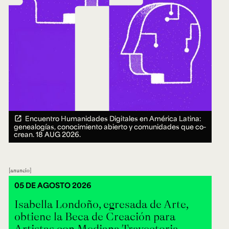
Ext. 2626
Posgrados
Educación
Ext. 4925
Continua
Ext. 4795
Configuración de cookies
Universidad de los Andes | Vigilada Mineducación.
Reconocimiento como universidad: Decreto 1297 del 30
de mayo de 1964. Reconocimiento de personería jurídica:
Resolución 28 del 23 de febrero de 1949, Minjusticia.
Acreditación institucional de alta calidad, 10 años:
Resolución 000194 del 16 de enero del 2025.
Encuentro Humanidades Digitales en América Latina:
genealogías, conocimiento abierto y comunidades que co-
crean.
18 AUG 2026.
anuncio
05 DE AGOSTO 2026
Isabella Londoño, egresada de Arte,
obtiene la Beca de Creación para
Artistas con Mediana Trayectoria