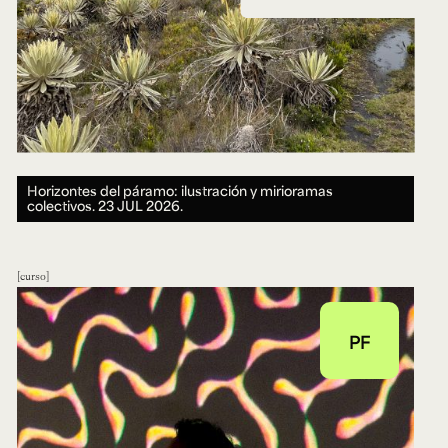
Horizontes del páramo: ilustración y mirioramas
colectivos.
23 JUL 2026.
curso
PF