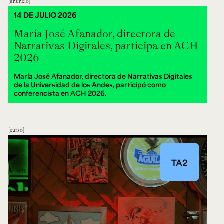
anuncio
14 DE JULIO 2026
María José Afanador, directora de
Narrativas Digitales, participa en ACH
2026
María José Afanador, directora de Narrativas Digitales
de la Universidad de los Andes, participó como
conferencista en ACH 2026.
curso
TA2