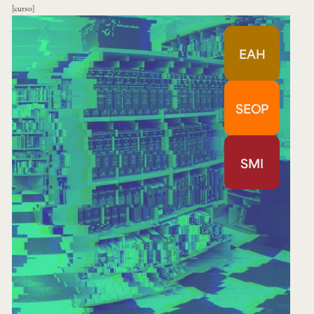
curso
EAH
SEOP
SMI