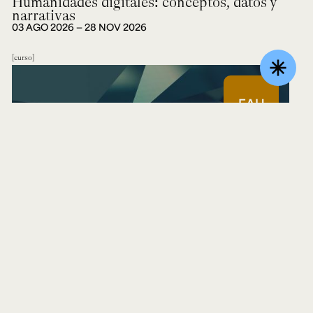
Humanidades digitales: conceptos, datos y
narrativas
03 AGO 2026 ― 28 NOV 2026
curso
asterisk
EAH
SEOP
SMI