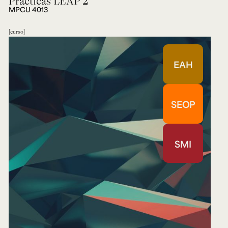
Prácticas LEAP 2
MPCU 4013
curso
EAH
SEOP
SMI