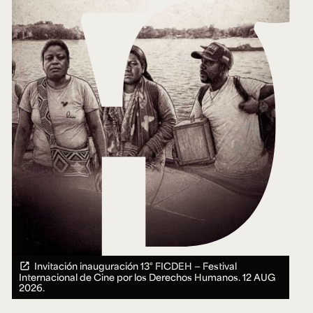
Ext. 2626
Posgrados
Educación
Ext. 4925
Continua
Ext. 4795
Configuración de cookies
Universidad de los Andes | Vigilada Mineducación.
Reconocimiento como universidad: Decreto 1297 del 30
de mayo de 1964. Reconocimiento de personería jurídica:
Resolución 28 del 23 de febrero de 1949, Minjusticia.
Acreditación institucional de alta calidad, 10 años:
Resolución 000194 del 16 de enero del 2025.
Invitación inauguración 13° FICDEH — Festival
Internacional de Cine por los Derechos Humanos.
12 AUG
2026.