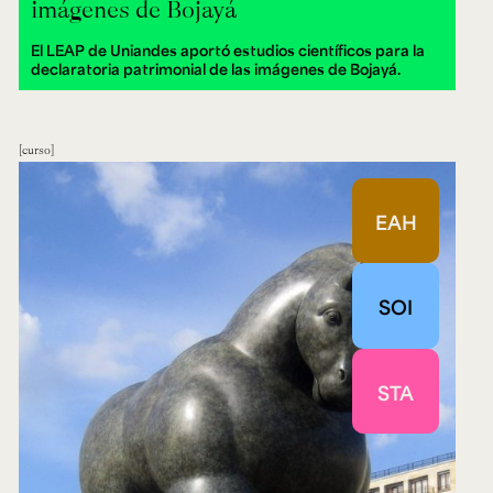
imágenes de Bojayá
El LEAP de Uniandes aportó estudios científicos para la
declaratoria patrimonial de las imágenes de Bojayá.
curso
EAH
SOI
STA