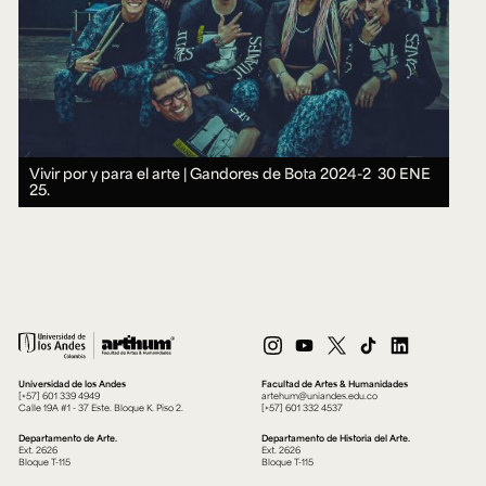
Vivir por y para el arte | Gandores de Bota 2024-2
30 ENE
25.
Universidad de los Andes
Facultad de Artes & Humanidades
[+57] 601 339 4949
artehum@uniandes.edu.co
Calle 19A #1 - 37 Este. Bloque K. Piso 2.
[+57] 601 332 4537
Departamento de Arte.
Departamento de Historia del Arte.
Ext. 2626
Ext. 2626
Bloque T-115
Bloque T-115