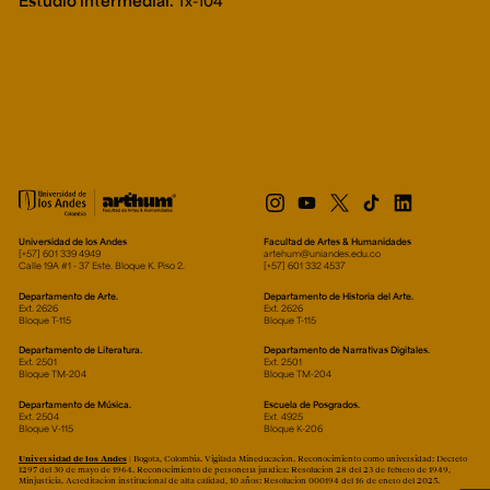
Estudio intermedial.
Tx-104
Universidad de los Andes
Facultad de Artes & Humanidades
[+57] 601 339 4949
artehum@uniandes.edu.co
Calle 19A #1 - 37 Este. Bloque K. Piso 2.
[+57] 601 332 4537
Departamento de Arte.
Departamento de Historia del Arte.
Ext. 2626
Ext. 2626
Bloque T-115
Bloque T-115
Departamento de Literatura.
Departamento de Narrativas Digitales.
Ext. 2501
Ext. 2501
Bloque TM-204
Bloque TM-204
Departamento de Música.
Escuela de Posgrados.
Ext. 2504
Ext. 4925
Bloque V-115
Bloque K-206
Universidad de los Andes
| Bogotá, Colombia. Vigilada Mineducación. Reconocimiento como universidad: Decreto
1297 del 30 de mayo de 1964. Reconocimiento de personería jurídica: Resolución 28 del 23 de febrero de 1949,
Minjusticia. Acreditación institucional de alta calidad, 10 años: Resolución 000194 del 16 de enero del 2025.