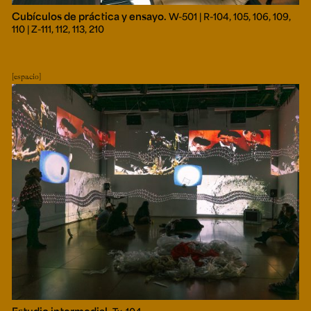
Cubículos de práctica y ensayo.
W-501 | R-104, 105, 106, 109,
110 | Z-111, 112, 113, 210
espacio