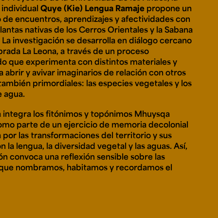
 individual
Quye (Kie) Lengua Ramaje
propone un
de encuentros, aprendizajes y afectividades con
lantas nativas de los Cerros Orientales y la Sabana
e personería
 La investigación se desarrolla en diálogo cercano
ro del 2025.
brada La Leona, a través de un proceso
úsica
Posgrados
Educación Continua
xt.
Ext. 4925
Ext. 4795
 que experimenta con distintos materiales y
504
 abrir y avivar imaginarios de relación con otros
también primordiales: las especies vegetales y los
 agua.
 integra los fitónimos y topónimos
Mhuysqa
omo parte de un ejercicio de memoria decolonial
por las transformaciones del territorio y sus
n la lengua, la diversidad vegetal y las aguas. Así,
ón convoca una reflexión sensible sobre las
 que nombramos, habitamos y recordamos el