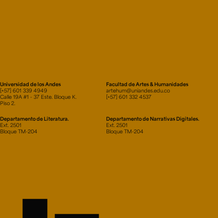
Universidad de los Andes
Facultad de Artes & Humanidades
[+57] 601 339 4949
artehum@uniandes.edu.co
Calle 19A #1 - 37 Este. Bloque K.
[+57] 601 332 4537
Piso 2.
Departamento de Literatura.
Departamento de Narrativas Digitales.
Ext. 2501
Ext. 2501
Bloque TM-204
Bloque TM-204