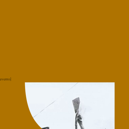
evento