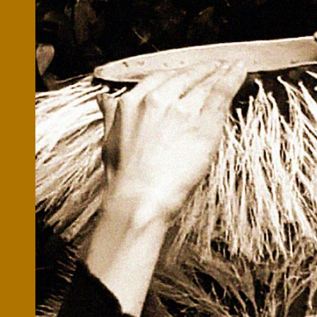
Microcredenciales
Configuración de
Universidad de los Andes | Vigilada Mine
jurídica: Resolución 28 del 23 de febrero de
cookies
Dirección
Teléfono
Calle 19A #1 - 37 Este. Bloque K.
[+57] (601) 339 4949