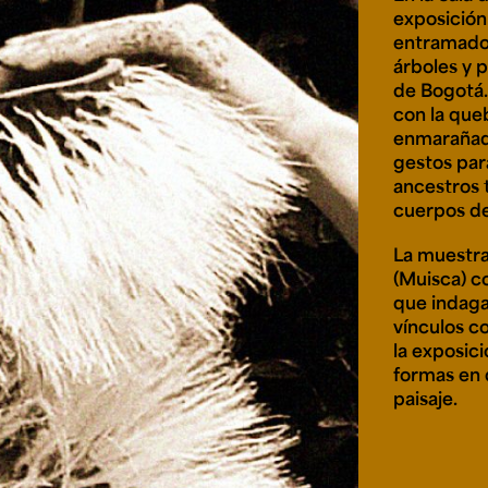
Cursos ArteHum
exposición
entramado 
árboles y p
ducación. Reconocimiento como universidad: Decreto 1297 del 30 de mayo de 1964. Reconocimiento d
de Bogotá.
 1949, Minjusticia. Acreditación institucional de alta calidad, 10 años: Resolución 000194 del 16 de ene
con la que
Arte e
Literatura y
M
Historia del Arte
Narrativas Digitales
E
enmarañado
Ext. 2626
Ext. 2501
2
gestos para
ancestros 
cuerpos de
La muestra
(Muisca) c
que indaga 
vínculos co
la exposici
formas en
paisaje.