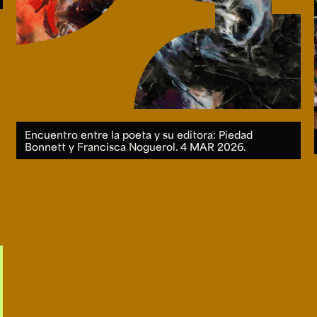
Encuentro entre la poeta y su editora: Piedad
Bonnett y Francisca Noguerol.
4 MAR 2026.