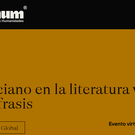
Posgrados
Doctorado en Literatura
Maestría en Artes Plásticas, Electrónicas y
del Tiempo
Maestría en Estudios Clásicos
Maestría en Historia del Arte
iano en la literatura
Maestría en Humanidades Digitales
Maestría en Literatura
frasis
Maestría en Música
Maestría en Patrimonio Cultural
Maestría en Periodismo
Evento virt
 Global
Oferta de cursos