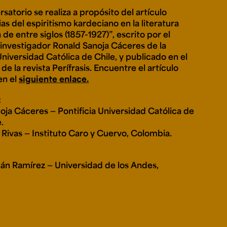
satorio se realiza a propósito del artículo
s del espiritismo kardeciano en la literatura
de entre siglos (1857-1927)”, escrito por el
e personería
 investigador Ronald Sanoja Cáceres de la
ro del 2025.
úsica
Posgrados
Educación Continua
Universidad Católica de Chile, y publicado en el
xt.
Ext. 4925
Ext. 4795
e la revista Perífrasis. Encuentre el artículo
504
en el
siguiente enlace.
:
oja Cáceres — Pontificia Universidad Católica de
.
 Rivas — Instituto Caro y Cuervo, Colombia.
n Ramírez — Universidad de los Andes,