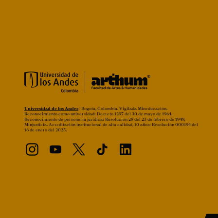
Universidad de los Andes
| Bogotá, Colombia. Vigilada Mineducación.
Reconocimiento como universidad: Decreto 1297 del 30 de mayo de 1964.
Reconocimiento de personería jurídica: Resolución 28 del 23 de febrero de 1949,
Minjusticia. Acreditación institucional de alta calidad, 10 años: Resolución 000194 del
16 de enero del 2025.