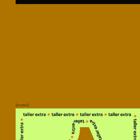
evento