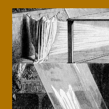
Microcredenciales
Configuración de
Universidad de los Andes | Vigilada Mine
jurídica: Resolución 28 del 23 de febrero de
cookies
Dirección
Teléfono
Calle 19A #1 - 37 Este. Bloque K.
[+57] (601) 339 4949