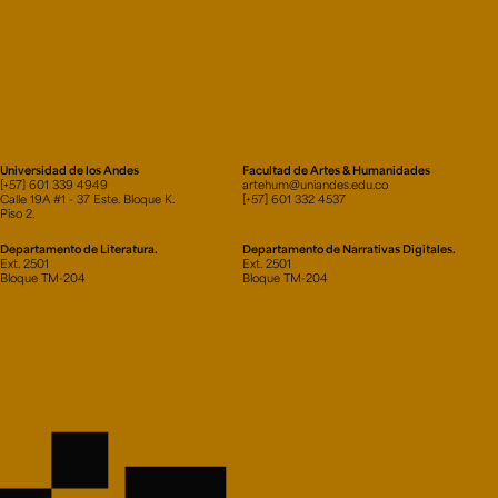
Universidad de los Andes
Facultad de Artes & Humanidades
[+57] 601 339 4949
artehum@uniandes.edu.co
Calle 19A #1 - 37 Este. Bloque K.
[+57] 601 332 4537
Piso 2.
Departamento de Literatura.
Departamento de Narrativas Digitales.
Ext. 2501
Ext. 2501
Bloque TM-204
Bloque TM-204