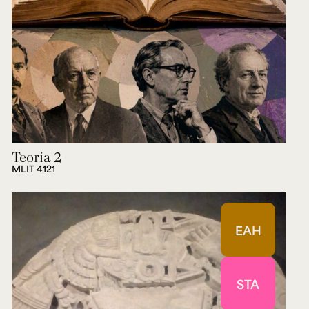
Teoría 2
MLIT 4121
EAH
STA