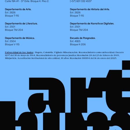
Calle 19A #1 - 37 Este. Bloque K. Piso 2.
[+57] 601 332 4537
Departamento de Arte.
Departamento de Historia del Arte.
Ext. 2626
Ext. 2626
Bloque T-115
Bloque T-115
Departamento de Literatura.
Departamento de Narrativas Digitales.
Ext. 2501
Ext. 2501
Bloque TM-204
Bloque TM-204
Departamento de Música.
Escuela de Posgrados.
Ext. 2504
Ext. 4925
Bloque V-115
Bloque K-206
Universidad de los Andes
| Bogotá, Colombia. Vigilada Mineducación. Reconocimiento como universidad: Decreto
1297 del 30 de mayo de 1964. Reconocimiento de personería jurídica: Resolución 28 del 23 de febrero de 1949,
Minjusticia. Acreditación institucional de alta calidad, 10 años: Resolución 000194 del 16 de enero del 2025.