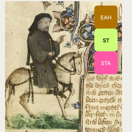
EAH
ST
STA