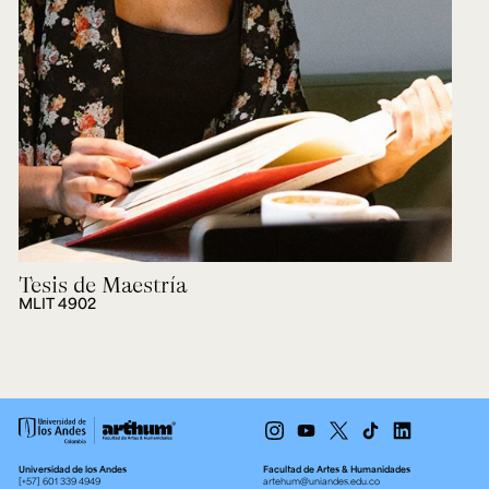
Tesis de Maestría
MLIT 4902
Universidad de los Andes
Facultad de Artes & Humanidades
[+57] 601 339 4949
artehum@uniandes.edu.co