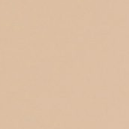
Microcredenciales
Configuración de
Universidad de los Andes | Vigilada Mine
jurídica: Resolución 28 del 23 de febrero de
cookies
Dirección
Teléfono
Calle 19A #1 - 37 Este. Bloque K.
[+57] (601) 339 4949