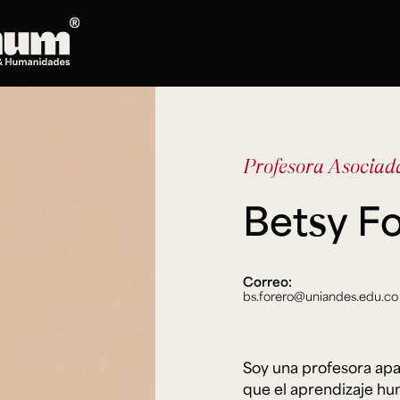
Posgrados
Doctorado en Literatura
Profesora Asocia
Maestría en Artes Plásticas, Electrónicas y
del Tiempo
Betsy F
Maestría en Estudios Clásicos
Maestría en Historia del Arte
Maestría en Humanidades Digitales
Maestría en Literatura
Correo:
bs.forero@uniandes.edu.co
Maestría en Música
Maestría en Patrimonio Cultural
Maestría en Periodismo
Soy una profesora apa
Oferta de cursos
que el aprendizaje hum