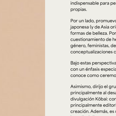
Cursos ArteHum
indispensable para pen
propias.
Por un lado, promuevo 
ducación. Reconocimiento como universidad: Decreto 1297 del 30 de mayo de 1964. Reconocimiento d
 1949, Minjusticia. Acreditación institucional de alta calidad, 10 años: Resolución 000194 del 16 de ene
japonesa (y de Asia or
Arte e
Literatura y
M
Historia del Arte
Narrativas Digitales
E
formas de belleza. Por
Ext. 2626
Ext. 2501
2
cuestionamiento de h
género, feministas, de
conceptualizaciones ca
Bajo estas perspectivas
con un énfasis especia
conoce como ceremoni
Asimismo, dirijo el g
principalmente al desa
divulgación
Kōbai: co
principalmente editori
creación. Además, es u