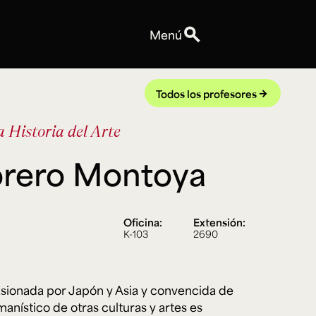
search
Menú
Personas
Profesores
Todos los profesores
arrow_forward
Equipo
da
Historia del Arte
Espacios
Talleres y Edificios
orero Montoya
Reservas de espacios
Explora ArteHum
Anuncios
Oficina:
Extensión:
Convocatorias
K-103
2690
Eventos
Notas
Videos
sionada por Japón y Asia y convencida de
anístico de otras culturas y artes es