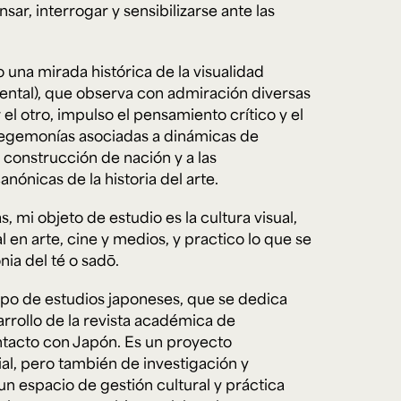
sar, interrogar y sensibilizarse ante las
una mirada histórica de la visualidad
e personería
ro del 2025.
iental), que observa con admiración diversas
úsica
Posgrados
Educación Continua
xt.
Ext. 4925
Ext. 4795
 el otro, impulso el pensamiento crítico y el
504
egemonías asociadas a dinámicas de
 construcción de nación y a las
nónicas de la historia del arte.
, mi objeto de estudio es la cultura visual,
l en arte, cine y medios, y practico lo que se
a del té o sadō.
rupo de estudios japoneses, que se dedica
rrollo de la revista académica de
ntacto con Japón
. Es un proyecto
al, pero también de investigación y
n espacio de gestión cultural y práctica