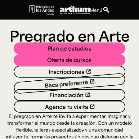
search
Menú
expand_more
Educación
Pregrado en Arte
expand_more
Personas
Plan de estudios
Oferta de cursos
expand_more
Espacios
Inscripciones
expand_more
Explora ArteHum
Beca preferente
Financiación
Agenda tu visita
Dirección
Teléfono
Calle 19A #1 - 37
[+57] (601) 339 4949
El pregrado en Arte te invita a experimentar, imaginar y
Este. Bloque K.
transformar el mundo desde la creación. Con un modelo
Literatura y
Arte e
Música
flexible, talleres especializados y una comunidad
Narrativas Digitales
Historia
Ext.
Ext. 2501
del Arte
2504
influyente, formarás proyectos únicos que dialogan con la