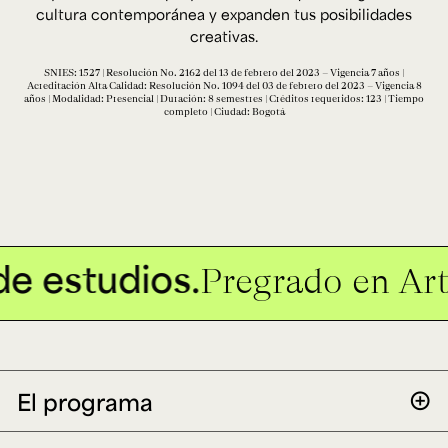
Ext. 2626
cultura contemporánea y expanden tus posibilidades
Posgrados
Educación
creativas.
Ext. 4925
Continua
Ext. 4795
SNIES: 1527 | Resolución No. 2162 del 13 de febrero del 2023 – Vigencia 7 años |
Acreditación Alta Calidad: Resolución No. 1094 del 03 de febrero del 2023 – Vigencia 8
años | Modalidad: Presencial | Duración: 8 semestres | Créditos requeridos: 123 | Tiempo
completo | Ciudad: Bogotá
Configuración de cookies
Universidad de los Andes | Vigilada Mineducación.
Reconocimiento como universidad: Decreto 1297 del 30
de mayo de 1964. Reconocimiento de personería jurídica:
Resolución 28 del 23 de febrero de 1949, Minjusticia.
Acreditación institucional de alta calidad, 10 años:
Resolución 000194 del 16 de enero del 2025.
de estudios.
Pregrado en Art
El programa