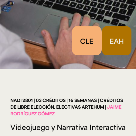
Ext. 2626
Posgrados
Educación
Ext. 4925
Continua
Ext. 4795
CLE
EAH
Configuración de cookies
Universidad de los Andes | Vigilada Mineducación.
Reconocimiento como universidad: Decreto 1297 del 30
de mayo de 1964. Reconocimiento de personería jurídica:
Resolución 28 del 23 de febrero de 1949, Minjusticia.
Acreditación institucional de alta calidad, 10 años:
Resolución 000194 del 16 de enero del 2025.
NADI 2801
03 CRÉDITOS
16 SEMANAS
CRÉDITOS
DE LIBRE ELECCIÓN, ELECTIVAS ARTEHUM
JAIME
RODRÍGUEZ GÓMEZ
Videojuego y Narrativa Interactiva