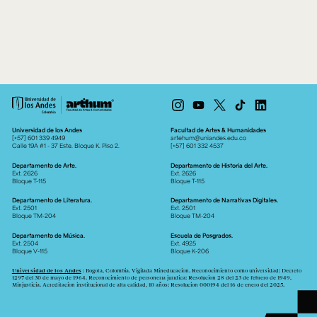
Universidad de los Andes
Facultad de Artes & Humanidades
[+57] 601 339 4949
artehum@uniandes.edu.co
Calle 19A #1 - 37 Este. Bloque K. Piso 2.
[+57] 601 332 4537
Departamento de Arte.
Departamento de Historia del Arte.
Ext. 2626
Ext. 2626
Bloque T-115
Bloque T-115
Departamento de Literatura.
Departamento de Narrativas Digitales.
Ext. 2501
Ext. 2501
Bloque TM-204
Bloque TM-204
Departamento de Música.
Escuela de Posgrados.
Ext. 2504
Ext. 4925
Bloque V-115
Bloque K-206
Universidad de los Andes
| Bogotá, Colombia. Vigilada Mineducación. Reconocimiento como universidad: Decreto
1297 del 30 de mayo de 1964. Reconocimiento de personería jurídica: Resolución 28 del 23 de febrero de 1949,
Minjusticia. Acreditación institucional de alta calidad, 10 años: Resolución 000194 del 16 de enero del 2025.